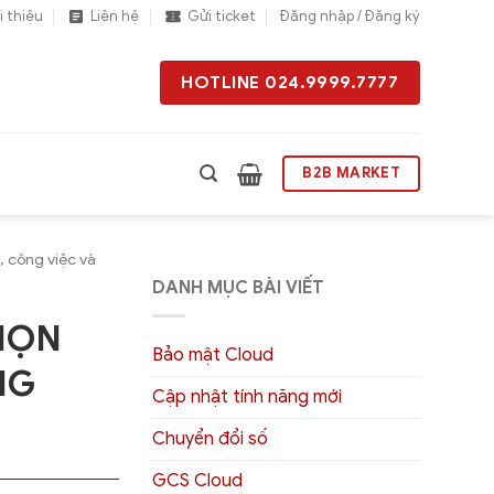
i thiệu
Liên hệ
Gửi ticket
Đăng nhập / Đăng ký
HOTLINE 024.9999.7777
B2B MARKET
 công việc và
DANH MỤC BÀI VIẾT
HỌN
Bảo mật Cloud
NG
Cập nhật tính năng mới
Chuyển đổi số
GCS Cloud