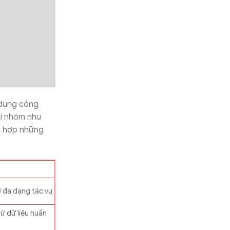
 dụng công
ai nhóm nhu
g hợp những
ợ đa dạng tác vụ
từ dữ liệu huấn