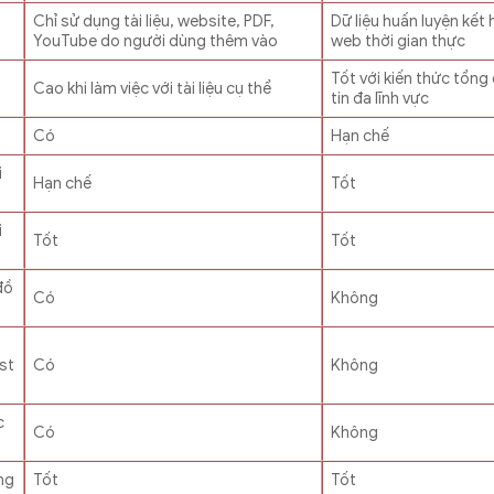
Chỉ sử dụng tài liệu, website, PDF,
Dữ liệu huấn luyện kết
YouTube do người dùng thêm vào
web thời gian thực
Tốt với kiến thức tổng
Cao khi làm việc với tài liệu cụ thể
tin đa lĩnh vực
Có
Hạn chế
i
Hạn chế
Tốt
i
Tốt
Tốt
đồ
Có
Không
st
Có
Không
c
Có
Không
ng
Tốt
Tốt