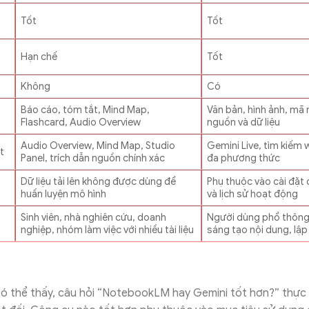
Tốt
Tốt
Hạn chế
Tốt
Không
Có
Báo cáo, tóm tắt, Mind Map,
Văn bản, hình ảnh, mã
Flashcard, Audio Overview
nguồn và dữ liệu
Audio Overview, Mind Map, Studio
Gemini Live, tìm kiếm 
t
Panel, trích dẫn nguồn chính xác
đa phương thức
Dữ liệu tải lên không được dùng để
Phụ thuộc vào cài đặt 
huấn luyện mô hình
và lịch sử hoạt động
Sinh viên, nhà nghiên cứu, doanh
Người dùng phổ thông,
nghiệp, nhóm làm việc với nhiều tài liệu
sáng tạo nội dung, lập 
có thể thấy, câu hỏi “NotebookLM hay Gemini tốt hơn?” thực