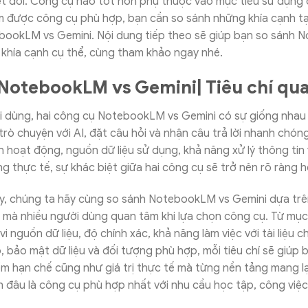
yệt đối. Công cụ nào tốt hơn phụ thuộc vào mục tiêu sử dụng
ìm được công cụ phù hợp, bạn cần so sánh những khía cạnh t
ebookLM vs Gemini. Nội dung tiếp theo sẽ giúp bạn so sánh
 khía cạnh cụ thể, cùng tham khảo ngay nhé.
NotebookLM vs Gemini| Tiêu chí qu
i dùng, hai công cụ NotebookLM vs Gemini có sự giống nhau 
rò chuyện với AI, đặt câu hỏi và nhận câu trả lời nhanh chóng.
h hoạt động, nguồn dữ liệu sử dụng, khả năng xử lý thông tin 
 thực tế, sự khác biệt giữa hai công cụ sẽ trở nên rõ ràng 
y, chúng ta hãy cùng so sánh NotebookLM vs Gemini dựa trê
 mà nhiều người dùng quan tâm khi lựa chọn công cụ. Từ mục
i nguồn dữ liệu, độ chính xác, khả năng làm việc với tài liệu c
 bảo mật dữ liệu và đối tượng phù hợp, mỗi tiêu chí sẽ giúp b
m hạn chế cũng như giá trị thực tế mà từng nền tảng mang lạ
h đâu là công cụ phù hợp nhất với nhu cầu học tập, công việ