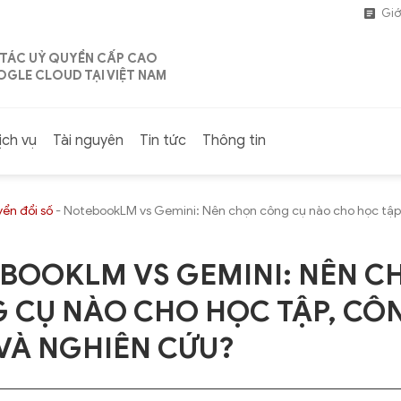
Giớ
 TÁC UỶ QUYỀN CẤP CAO
GLE CLOUD TẠI VIỆT NAM
ịch vụ
Tài nguyên
Tin tức
Thông tin
ển đổi số
-
NotebookLM vs Gemini: Nên chọn công cụ nào cho học tập,
BOOKLM VS GEMINI: NÊN C
 CỤ NÀO CHO HỌC TẬP, CÔ
 VÀ NGHIÊN CỨU?