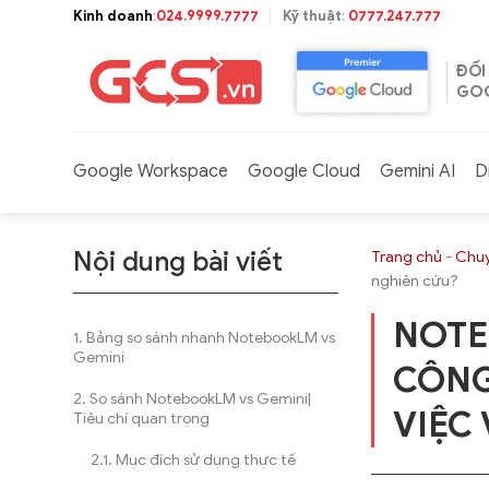
Bỏ
Kinh doanh
:
024.9999.7777
Kỹ thuật
:
0777.247.777
qua
nội
ĐỐI
dung
GOO
Google Workspace
Google Cloud
Gemini AI
D
Nội dung bài viết
Trang chủ
-
Chuy
nghiên cứu?
NOTE
Bảng so sánh nhanh NotebookLM vs
Gemini
CÔNG
So sánh NotebookLM vs Gemini|
VIỆC
Tiêu chí quan trọng
Mục đích sử dụng thực tế