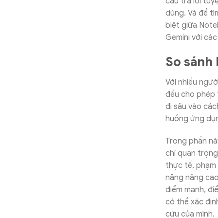
câu trả lời tu
dùng. Và để t
biệt giữa Not
Gemini với các
So sánh 
Với nhiều ngườ
đều cho phép t
đi sâu vào các
huống ứng dụng
Trong phần nà
chí quan trọng
thực tế, phạm v
năng nâng cao,
điểm mạnh, điể
có thể xác địn
cứu của mình.