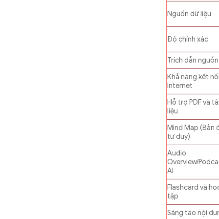
Nguồn dữ liệu
Độ chính xác
Trích dẫn nguồn
Khả năng kết nố
Internet
Hỗ trợ PDF và tà
liệu
Mind Map (Bản 
tư duy)
Audio
Overview/Podca
AI
Flashcard và họ
tập
Sáng tạo nội du