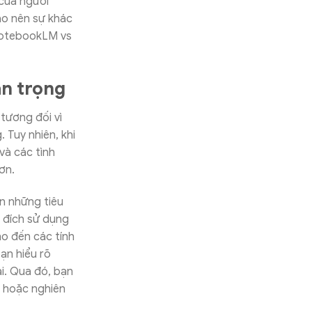
 của người
ạo nên sự khác
 NotebookLM vs
an trọng
tương đối vì
 Tuy nhiên, khi
và các tình
hơn.
n những tiêu
 đích sử dụng
ho đến các tính
ạn hiểu rõ
i. Qua đó, bạn
c hoặc nghiên