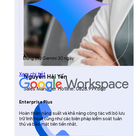
Dùng thử Gemini 30 ngày
Xem chi tiết
Nguyễn Hải Yến
Sales Manager Hotline: 0828.999.666
Enterprise Plus
Hoàn thiện năng suất và khả năng cộng tác với bộ lưu
trữ linh hoạt cũng như các biện pháp kiểm soát tuân
thủ và bảo mật tiên tiến nhất.