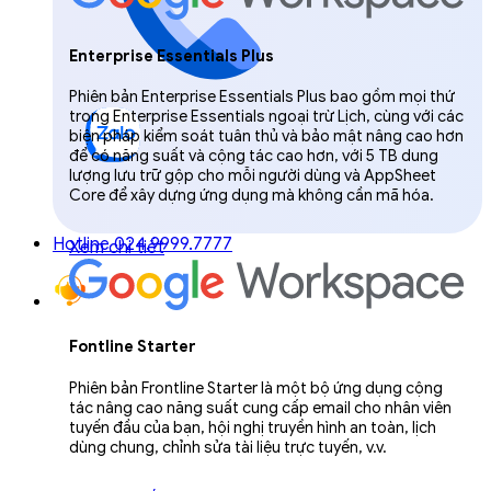
Enterprise Essentials Plus
Phiên bản Enterprise Essentials Plus bao gồm mọi thứ
trong Enterprise Essentials ngoại trừ Lịch, cùng với các
biện pháp kiểm soát tuân thủ và bảo mật nâng cao hơn
để có năng suất và cộng tác cao hơn, với 5 TB dung
lượng lưu trữ gộp cho mỗi người dùng và AppSheet
Core để xây dựng ứng dụng mà không cần mã hóa.
Hotline 024.9999.7777
Xem chi tiết
Fontline Starter
Phiên bản Frontline Starter là một bộ ứng dụng cộng
tác nâng cao năng suất cung cấp email cho nhân viên
tuyến đầu của bạn, hội nghị truyền hình an toàn, lịch
dùng chung, chỉnh sửa tài liệu trực tuyến, v.v.