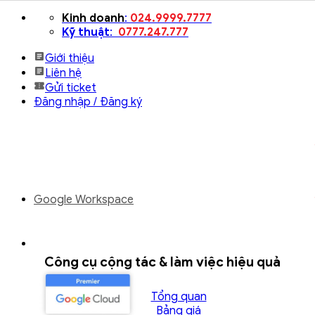
Bỏ
Kinh doanh
:
024.9999.7777
qua
Kỹ thuật
:
0777.247.777
nội
Giới thiệu
dung
Liên hệ
Gửi ticket
Đăng nhập / Đăng ký
Google Workspace
Công cụ cộng tác & làm việc hiệu quả
Tổng quan
Bảng giá