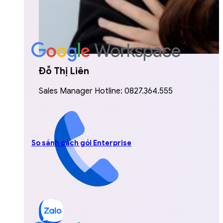
Đỗ Thị Liên
Sales Manager Hotline: 0827.364.555
So sánh cách gói Enterprise