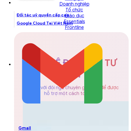
Doanh nghiệp
Tổ chức
Đối tác uỷ quyền cấp cao
Giáo dục
Essentials
Google Cloud Tại Việt Nam
Frontline
LIÊN HỆ ĐỘI NGŨ TƯ
VẤN
Liên hệ với đội ngũ chuyên gia GCS để được
hỗ trợ một cách tốt nhất
Gmail