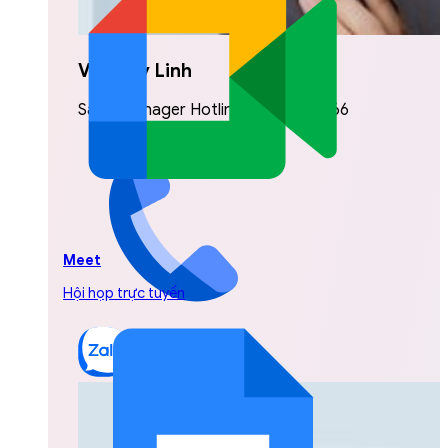
Vũ Thuỳ Linh
Sales Manager Hotline: 0842.999.666
Meet
Hội họp trực tuyến