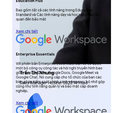
Education Plus
Bao gồm tất cả các tính năng trong Education
Standard và Các tính năng dạy và học nâng cao liên
quan đến bảo mật
Xem chi tiết
Enterprise Essentials
Với phiên bản Enterprise Essentials, bạn sẽ có được
một bộ công cụ cộng tác và hội nghị truyền hình bao
Trần Thị Nhung
gồm Google Drive, Google Docs, Google Meet và
Google Chat. Nó cung cấp cho tổ chức của bạn các
biện pháp kiểm soát chính sách nâng cao, bộ nhớ gộp
Sales Manager Hotline: 0822.999.666
cũng như tính năng quản lý và bảo mật cấp doanh
nghiệp.
Xem chi tiết