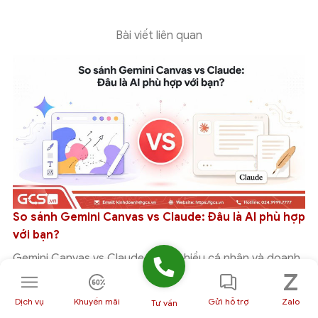
Bài viết liên quan
So sánh Gemini Canvas vs Claude: Đâu là AI phù hợp
với bạn?
Gemini Canvas vs Claude được nhiều cá nhân và doanh
nghiệp quan tâm khi tìm kiếm một công cụ AI hỗ trợ viết
nội dung,...
Dịch vụ
Khuyến mãi
Gửi hỗ trợ
Zalo
Tư vấn
05/08/2026