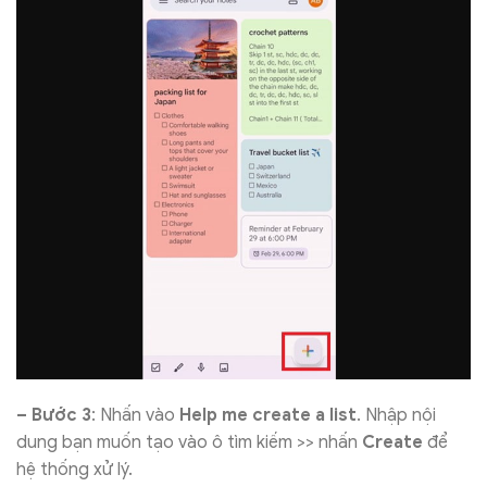
– Bước 3
: Nhấn vào
Help me create a list
. Nhập nội
dung bạn muốn tạo vào ô tìm kiếm >> nhấn
Create
để
hệ thống xử lý.