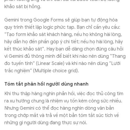
khảo sát bị hỏng.
Gemini trong Google Forms sẽ giúp bạn tự động hóa
quy trình thiết lập logic phức tạp. Bạn chỉ cần yêu cầu:
“Tạo form khảo sát khách hàng, nếu họ không hài lòng,
hãy dẫn họ đến phần góp ý chi tiết; nếu họ hài lòng, hãy
kết thúc khảo sát”. Hay bạn dễ dàng chọn đúng câu hỏi
vì Gemini đủ thông minh để biết khi nào nên dùng “Thang
đo tuyến tính” (Linear Scale) và khi nào nên dùng “Lưới
trắc nghiệm” (Multiple choice grid).
Tóm tắt phản hồi người dùng nhanh
Khi thu thập hàng nghìn phản hồi, việc đọc thủ công tìm
ra xu hướng chung là nhiệm vụ tốn kém công sức nhiều.
Nhưng Gemini có thể đọc hàng nghìn dòng văn bản
trong chớp mắt và trả về một bản tóm tắt súc tích về
những gì người dùng đang thực sự nói.