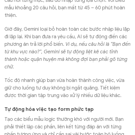
câu hỏi từng mục, sau đó nhập từng lựa chọn. Với biểu
mẫu khoảng 20 câu hỏi, bạn mất từ 45 – 60 phút hoàn
thiện.
Giờ đây, Gemini loại bỏ hoàn toàn các bước nhập liệu lặp
đi lặp lại. Khi bạn đưa ra yêu cầu, AI sẽ tự động điền các
phương án trả lời phổ biến.
Ví dụ, nếu câu hỏi là “Bạn đến
từ khu vực nào?”, Gemini sẽ tự động liệt kê các tỉnh
thành hoặc quận huyện mà không đợi bạn phải gõ từng
chữ.
Tốc độ nhanh giúp bạn vừa hoàn thành công việc, vừa
giữ cho luồng tư duy không bị ngắt quãng. Tiết kiệm
được thời gian tập trung vào xử lý nhiều dữ liệu khác.
Tự động hóa việc tạo form phức tạp
Tạo các biểu mẫu logic thường khó với người mới. Bạn
phải thiết lập các phần, liên kết từng đáp án với từng
phần tương ứng và chỉ cần sai vài bước toàn bộ luồng