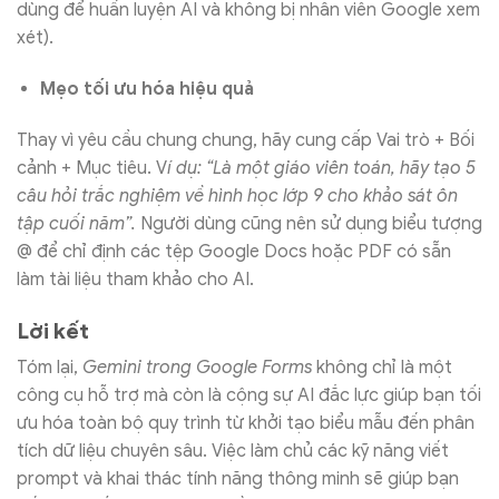
dùng để huấn luyện AI và không bị nhân viên Google xem
xét).
Mẹo tối ưu hóa hiệu quả
Thay vì yêu cầu chung chung, hãy cung cấp Vai trò + Bối
cảnh + Mục tiêu. V
í dụ: “Là một giáo viên toán, hãy tạo 5
câu hỏi trắc nghiệm về hình học lớp 9 cho khảo sát ôn
tập cuối năm”.
Người dùng cũng nên sử dụng biểu tượng
@ để chỉ định các tệp Google Docs hoặc PDF có sẵn
làm tài liệu tham khảo cho AI.
Lời kết
Tóm lại,
Gemini trong Google Forms
không chỉ là một
công cụ hỗ trợ mà còn là cộng sự AI đắc lực giúp bạn tối
ưu hóa toàn bộ quy trình từ khởi tạo biểu mẫu đến phân
tích dữ liệu chuyên sâu. Việc làm chủ các kỹ năng viết
prompt và khai thác tính năng thông minh sẽ giúp bạn