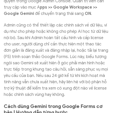
quyền trong Google Admin Console. Quản trị viên cần
truy cập vào mục A
pps >> Google Workspace >>
Google Gemini
để chuyển trạng thái sang
ON
.
Admin cũng có thể thiết lập các chính sách về dữ liệu, ví
dụ như cho phép hoặc không cho phép AI học từ dữ liệu
nội bộ. Sau khi Admin hoàn tất cấu hình và cấp license
cho user, người dùng chỉ cần thực hiện một thao tác
đơn giản là đăng xuất và đăng nhập lại, hoặc tải lại trang
(F5) trình soạn thảo Google Forms. Lúc này, biểu tượng
ngôi sao Gemini sẽ xuất hiện ở góc phải màn hình hoặc
trực tiếp trong khung tạo câu hỏi, sẵn sàng phục vụ mọi
yêu cầu của bạn. Nếu sau 24 giờ kể từ khi kích hoạt mà
tính năng vẫn chưa xuất hiện, hãy liên hệ với bộ phận hỗ
trợ kỹ thuật để kiểm tra xem có xung đột nào về license
hoặc chính sách vùng hay không.
Cách dùng Gemini trong Google Forms cơ
bản | Hướng dẫn từng bước