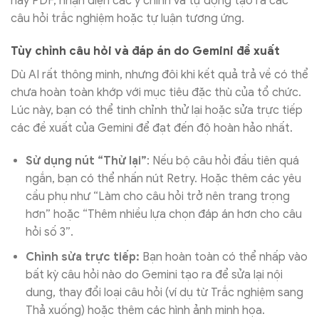
hay PDF, nhận diện các ý chính và tự động tạo ra các
câu hỏi trắc nghiệm hoặc tự luận tương ứng.
Tùy chỉnh câu hỏi và đáp án do Gemini đề xuất
Dù AI rất thông minh, nhưng đôi khi kết quả trả về có thể
chưa hoàn toàn khớp với mục tiêu đặc thù của tổ chức.
Lúc này, bạn có thể tinh chỉnh thử lại hoặc sửa trực tiếp
các đề xuất của Gemini để đạt đến độ hoàn hảo nhất.
Sử dụng nút “Thử lại”
: Nếu bộ câu hỏi đầu tiên quá
ngắn, bạn có thể nhấn nút Retry. Hoặc thêm các yêu
cầu phụ như “Làm cho câu hỏi trở nên trang trọng
hơn” hoặc “Thêm nhiều lựa chọn đáp án hơn cho câu
hỏi số 3”.
Chỉnh sửa trực tiếp:
Bạn hoàn toàn có thể nhấp vào
bất kỳ câu hỏi nào do Gemini tạo ra để sửa lại nội
dung, thay đổi loại câu hỏi (ví dụ từ Trắc nghiệm sang
Thả xuống) hoặc thêm các hình ảnh minh họa.