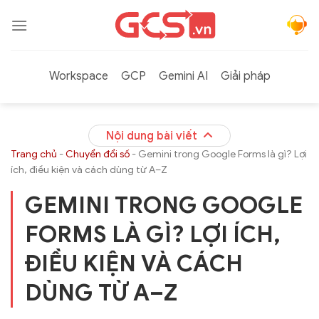
Bỏ
qua
nội
dung
Workspace
GCP
Gemini AI
Giải pháp
Nội dung bài viết
Trang chủ
-
Chuyển đổi số
-
Gemini trong Google Forms là gì? Lợi
ích, điều kiện và cách dùng từ A–Z
GEMINI TRONG GOOGLE
FORMS LÀ GÌ? LỢI ÍCH,
ĐIỀU KIỆN VÀ CÁCH
DÙNG TỪ A–Z