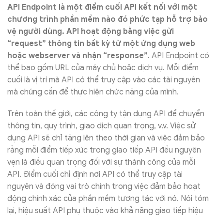
API Endpoint là một điểm cuối API kết nối với một
chương trình phần mềm nào đó phức tạp hỗ trợ bảo
vệ người dùng. API hoạt động bằng việc gửi
“request” thông tin bất kỳ từ một ứng dụng web
hoặc webserver và nhận “response”
. API Endpoint có
thể bao gồm URL của máy chủ hoặc dịch vụ. Mỗi điểm
cuối là vị trí mà API có thể truy cập vào các tài nguyên
mà chúng cần để thực hiện chức năng của mình.
Trên toàn thế giới, các công ty tận dụng API để chuyển
thông tin, quy trình, giao dịch quan trọng, v.v. Việc sử
dụng API sẽ chỉ tăng lên theo thời gian và việc đảm bảo
rằng mỗi điểm tiếp xúc trong giao tiếp API đều nguyên
vẹn là điều quan trọng đối với sự thành công của mỗi
API. Điểm cuối chỉ định nơi API có thể truy cập tài
nguyên và đóng vai trò chính trong việc đảm bảo hoạt
động chính xác của phần mềm tương tác với nó. Nói tóm
lại, hiệu suất API phụ thuộc vào khả năng giao tiếp hiệu