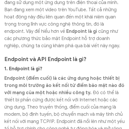
đang sử dụng một ứng dụng trên điện thoại của mình.
Bạn đang xem một video trên YouTube. Tất cả những
hoạt động này đều liên quan đến một khái niệm quan
trọng trong lĩnh vực công nghệ thông tin, đó là
endpoint. Vậy để hiểu hơn về
Endpoint là gì
cũng như
các phương thức bảo mật Endpoint hỗ trợ doanh
nghiệp, chúng ta cùng khám phá qua bài viết này ngay.
Endpoint và API Endpoint là gì?
1. Endpoint là gì?
Endpoint (điểm cuối) là các ứng dụng hoặc thiết bị
trong môi trường ảo kết nối từ điểm bảo mật nào đó
với mạng của một hoặc nhiều công ty.
Đó có thể là
thiết bị phần cứng được kết nối với Internet hoặc các
ứng dụng. Theo truyền thống, điểm cuối của mạng là
modem, bộ định tuyến, bộ chuyển mạch và máy tính chủ
kết nối với mạng TCP/IP. Endpoint đã nổi lên như một yếu
tố hỗ trợ chính cho công nghệ tự động hóa và mở rộng