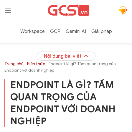
Bỏ
qua
nội
dung
Workspace
GCP
Gemini AI
Giải pháp
Nội dung bài viết
Trang chủ
-
Kiến thức
-
Endpoint là gì? Tầm quan trọng của
Endpoint với doanh nghiệp
ENDPOINT LÀ GÌ? TẦM
QUAN TRỌNG CỦA
ENDPOINT VỚI DOANH
NGHIỆP