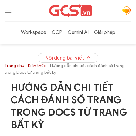
Bỏ
qua
nội
dung
Workspace
GCP
Gemini AI
Giải pháp
Nội dung bài viết
Trang chủ
-
Kiến thức
-
Hướng dẫn chi tiết cách đánh số trang
trong Docs từ trang bất kỳ
HƯỚNG DẪN CHI TIẾT
CÁCH ĐÁNH SỐ TRANG
TRONG DOCS TỪ TRANG
BẤT KỲ