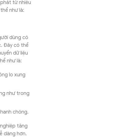
 phát từ nhiều
thể như là:
Người dùng có
c. Đây có thể
huyển dữ liệu
hể như là:
ông lo xung
êng như trong
 nhanh chóng.
 nghiệp tăng
dễ dàng hơn.