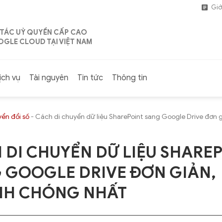
Giớ
 TÁC UỶ QUYỀN CẤP CAO
GLE CLOUD TẠI VIỆT NAM
ịch vụ
Tài nguyên
Tin tức
Thông tin
ển đổi số
-
Cách di chuyển dữ liệu SharePoint sang Google Drive đơn 
 DI CHUYỂN DỮ LIỆU SHARE
 GOOGLE DRIVE ĐƠN GIẢN,
H CHÓNG NHẤT