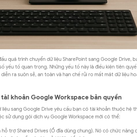
đầu quá trình chuyển dữ liệu SharePoint sang Google Drive, 
số yếu tố quan trọng. Những yếu tố này là điều kiện tiên quy
n diễn ra suôn sẻ, an toàn và hạn chế rủi ro mất mát dữ liệu h
 tài khoản Google Workspace bản quyền
 liệu sang Google Drive yêu cầu bạn có tài khoản thuộc hệ 
ệc sử dụng gói dịch vụ Google Workspace mới có thể:
à hỗ trợ Shared Drives (Ổ đĩa dùng chung). Nó có chức năng 