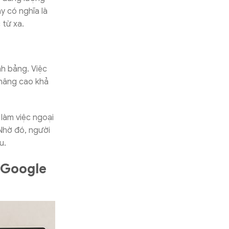
y có nghĩa là
 từ xa.
nh bảng. Việc
g nâng cao khả
làm việc ngoại
Nhờ đó, người
u.
g Google