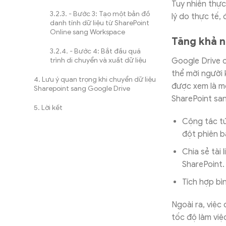
Tuy nhiên thực
- Bước 3: Tạo một bản đồ
lý do thực tế,
danh tính dữ liệu từ SharePoint
Online sang Workspace
Tăng khả nă
- Bước 4: Bắt đầu quá
Google Drive c
trình di chuyển và xuất dữ liệu
thể mời người 
Lưu ý quan trọng khi chuyển dữ liệu
được xem là mộ
Sharepoint sang Google Drive
SharePoint san
Lời kết
Cộng tác tứ
đột phiên b
Chia sẻ tài
SharePoint.
Tích hợp bì
Ngoài ra, việc
tốc độ làm việ