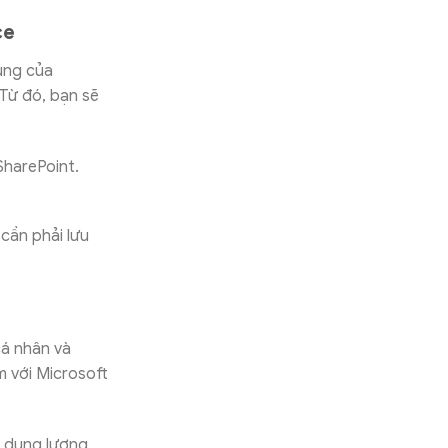
ce
dụng của
Từ đó, bạn sẽ
SharePoint.
cần phải lưu
cá nhân và
m với Microsoft
ạn dung lượng