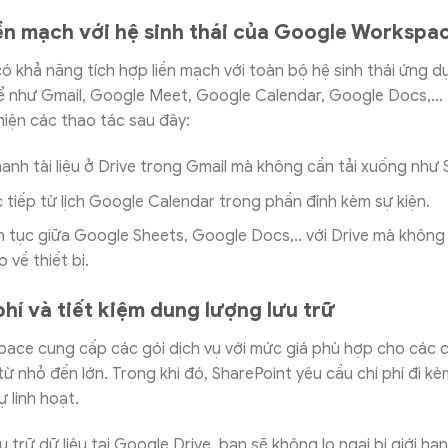
iền mạch với hệ sinh thái của Google Workspa
ó khả năng tích hợp liền mạch với toàn bộ hệ sinh thái ứng 
ể như Gmail, Google Meet, Google Calendar, Google Docs,… 
iện các thao tác sau đây:
anh tài liệu ở Drive trong Gmail mà không cần tải xuống như 
 tiếp từ lịch Google Calendar trong phần đính kèm sự kiện.
ên tục giữa Google Sheets, Google Docs,.. với Drive mà không 
p về thiết bị.
phí và tiết kiệm dung lượng lưu trữ
ace cung cấp các gói dịch vụ với mức giá phù hợp cho các 
ừ nhỏ đến lớn. Trong khi đó, SharePoint yêu cầu chi phí đi kè
ự linh hoạt.
ưu trữ dữ liệu tại Google Drive, bạn sẽ không lo ngại bị giới h