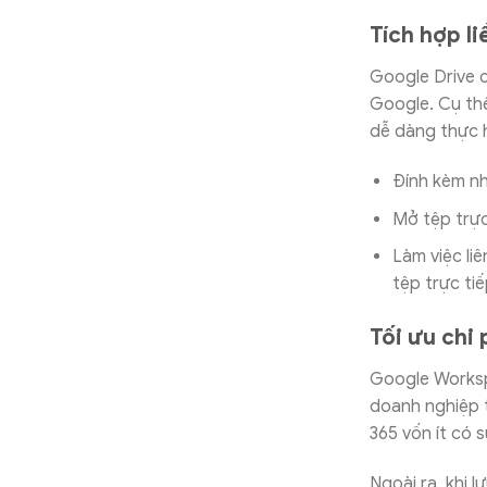
Tích hợp l
Google Drive c
Google. Cụ th
dễ dàng thực h
Đính kèm nh
Mở tệp trực
Làm việc li
tệp trực tiế
Tối ưu chi 
Google Worksp
doanh nghiệp t
365 vốn ít có s
Ngoài ra, khi l