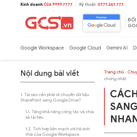
Bỏ
Kinh doanh
:
024.9999.7777
Kỹ thuật
:
0777.247.777
qua
nội
ĐỐI
dung
GOO
Google Workspace
Google Cloud
Gemini AI
D
Nội dung bài viết
Trang chủ
-
Chuy
chóng nhất
CÁCH
Tại sao cần phải di chuyển dữ liệu
SharePoint sang Google Drive?
SANG
Tăng khả năng cộng tác và chia
NHAN
sẻ tài liệu
Tích hợp liền mạch với hệ sinh
thái của Google Workspace