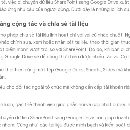
 tế, việc di chuyển dữ liệu SharePoint sang Google Drive xuất
 đáp ứng nhu cầu của người dùng. Dưới đây là những lợi ích cụ 
ng cộng tác và chia sẻ tài liệu
ho phép chia sẻ tài liệu linh hoạt chỉ với vài cú nhấp chuột. 
khác chỉnh sửa, xem hoặc nhận xét tài liệu theo thời gian thự
t điểm mạnh vượt trội so với SharePoint. Do đó, khi bạn di c
g Google Drive sẽ dễ dàng thực hiện được nhiều tác vụ. Cụ t
c thời trên cùng một tệp Google Docs, Sheets, Slides mà kh
ản.
 liệu cho đối tác ngoài tổ chức mà không cần cấp tài khoản ri
nh luận, gắn thẻ thành viên giúp phản hồi và cập nhật dữ liệu
 chuyển dữ liệu SharePoint sang Google Drive còn giúp doanh
c nhóm. Cũng như, các tài liệu được minh bạch và kiểm soát 