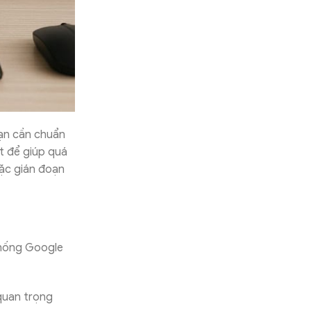
bạn cần chuẩn
ết để giúp quá
oặc gián đoạn
thống Google
quan trọng