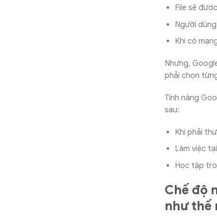
File sẽ được
Người dùng c
Khi có mạng
Nhưng, Google 
phải chọn từn
Tính năng Goog
sau:
Khi phải th
Làm việc tạ
Học tập tro
Chế độ n
như thế 