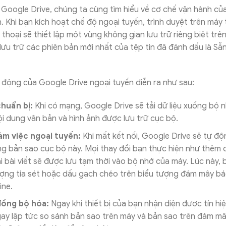
 Google Drive, chúng ta cùng tìm hiểu về cơ chế vận hành của
. Khi bạn kích hoạt chế độ ngoại tuyến, trình duyệt trên máy
thoại sẽ thiết lập một vùng không gian lưu trữ riêng biệt trên
lưu trữ các phiên bản mới nhất của tệp tin đã đánh dấu là Sẵ
 động của Google Drive ngoại tuyến diễn ra như sau:
chuẩn bị:
Khi có mạng, Google Drive sẽ tải dữ liệu xuống bộ
i dung văn bản và hình ảnh được lưu trữ cục bộ.
làm việc ngoại tuyến:
Khi mất kết nối, Google Drive sẽ tự đ
g bản sao cục bộ này. Mọi thay đổi bạn thực hiện như thêm 
ại bài viết sẽ được lưu tạm thời vào bộ nhớ của máy. Lúc này, 
ợng tia sét hoặc dấu gạch chéo trên biểu tượng đám mây bá
ine.
đồng bộ hóa:
Ngay khi thiết bị của bạn nhận diện được tín hiệ
ay lập tức so sánh bản sao trên máy và bản sao trên đám m