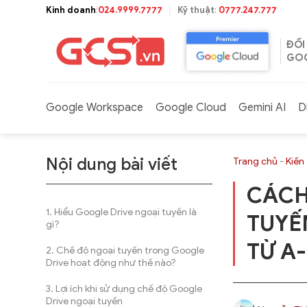
Bỏ
Kinh doanh
:
024.9999.7777
Kỹ thuật
:
0777.247.777
qua
nội
ĐỐI
dung
GOO
Google Workspace
Google Cloud
Gemini AI
D
Nội dung bài viết
Trang chủ
-
Kiến
CÁCH
Hiểu Google Drive ngoại tuyến là
TUYẾ
gì?
TỪ A
Chế độ ngoại tuyến trong Google
Drive hoạt động như thế nào?
Lợi ích khi sử dụng chế độ Google
Drive ngoại tuyến