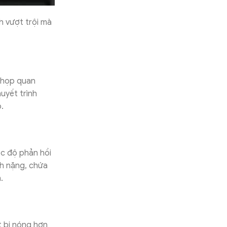
h vượt trội mà
 họp quan
huyết trình
.
ốc độ phản hồi
nh nặng, chứa
.
ết bị nóng hơn