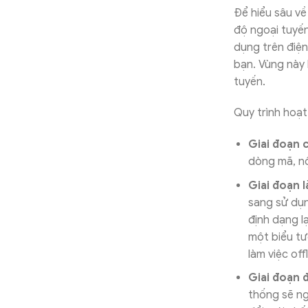
Để hiểu sâu về
độ ngoại tuyến
dụng trên điện 
bạn. Vùng này 
tuyến.
Quy trình hoạt
Giai đoạn 
dòng mã, nộ
Giai đoạn 
sang sử dụn
định dạng l
một biểu tư
làm việc offl
Giai đoạn 
thống sẽ ng