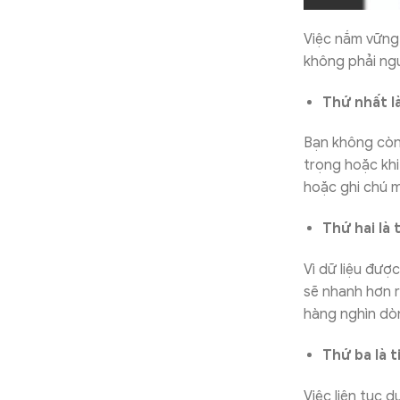
Việc nắm vững 
không phải ng
Thứ nhất l
Bạn không còn
trọng hoặc khi
hoặc ghi chú m
Thứ hai là 
Vì dữ liệu đượ
sẽ nhanh hơn r
hàng nghìn dòn
Thứ ba là t
Việc liên tục d