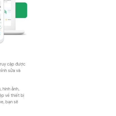
truy cập được
hỉnh sửa và
, hình ảnh,
p về thiết bị
ve, bạn sẽ