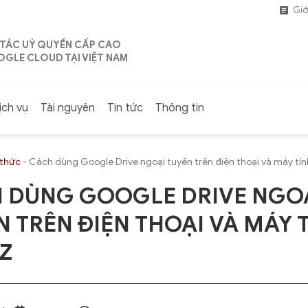
Giớ
 TÁC UỶ QUYỀN CẤP CAO
GLE CLOUD TẠI VIỆT NAM
ịch vụ
Tài nguyên
Tin tức
Thông tin
 thức
-
Cách dùng Google Drive ngoại tuyến trên điện thoại và máy tín
 DÙNG GOOGLE DRIVE NGO
N TRÊN ĐIỆN THOẠI VÀ MÁY 
-Z