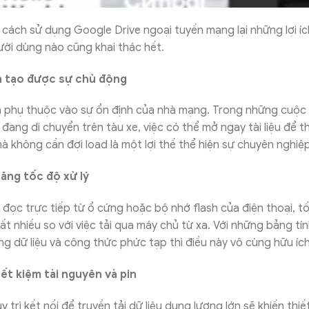
cách sử dụng Google Drive ngoại tuyến mạng lại những lợi íc
ười dùng nào cũng khai thác hết.
à tạo được sự chủ động
 phụ thuộc vào sự ổn định của nhà mạng. Trong những cuộc
 đang di chuyển trên tàu xe, việc có thể mở ngay tài liệu để t
à không cần đợi load là một lợi thế thể hiện sự chuyên nghiệp
tăng tốc độ xử lý
c đọc trực tiếp từ ổ cứng hoặc bộ nhớ flash của điện thoại, t
ất nhiều so với việc tải qua máy chủ từ xa. Với những bảng tí
g dữ liệu và công thức phức tạp thì điều này vô cùng hữu ích
iết kiệm tài nguyên và pin
uy trì kết nối để truyền tải dữ liệu dung lượng lớn sẽ khiến thi