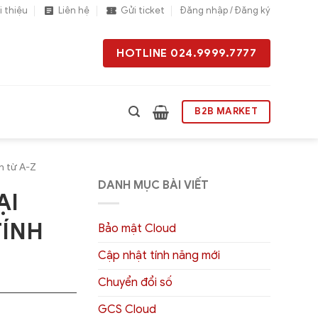
i thiệu
Liên hệ
Gửi ticket
Đăng nhập / Đăng ký
HOTLINE 024.9999.7777
B2B MARKET
h từ A-Z
DANH MỤC BÀI VIẾT
ẠI
TÍNH
Bảo mật Cloud
Cập nhật tính năng mới
Chuyển đổi số
GCS Cloud