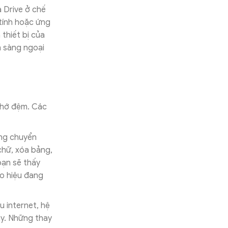
 Drive ở chế
 tính hoặc ứng
 thiết bị của
n sàng ngoại
 nhớ đệm. Các
ộng chuyển
chữ, xóa bảng,
bạn sẽ thấy
o hiệu đang
u internet, hệ
ây. Những thay