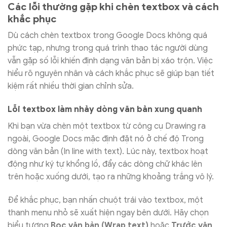
Các lỗi thường gặp khi chèn textbox và cách
khắc phục
Dù cách chèn textbox trong Google Docs không quá
phức tạp, nhưng trong quá trình thao tác người dùng
vẫn gặp số lỗi khiến định dạng văn bản bị xáo trộn. Việc
hiểu rõ nguyên nhân và cách khắc phục sẽ giúp bạn tiết
kiệm rất nhiều thời gian chỉnh sửa.
Lỗi textbox làm nhảy dòng văn bản xung quanh
Khi bạn vừa chèn một textbox từ công cụ Drawing ra
ngoài, Google Docs mặc định đặt nó ở chế độ Trong
dòng văn bản (In line with text). Lúc này, textbox hoạt
động như ký tự khổng lồ, đẩy các dòng chữ khác lên
trên hoặc xuống dưới, tạo ra những khoảng trắng vô lý.
Để khắc phục, bạn nhấn chuột trái vào textbox, một
thanh menu nhỏ sẽ xuất hiện ngay bên dưới. Hãy chọn
biểu tượng
Bọc văn bản (Wrap text)
hoặc
Trước văn