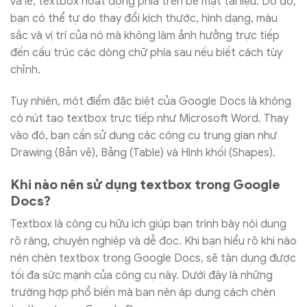
và lề, textbox hoạt động phía trên bề mặt tài liệu. Do đó,
bạn có thể tự do thay đổi kích thước, hình dạng, màu
sắc và vị trí của nó mà không làm ảnh hưởng trực tiếp
đến cấu trúc các dòng chữ phía sau nếu biết cách tùy
chỉnh.
Tuy nhiên, một điểm đặc biệt của Google Docs là không
có nút tạo textbox trực tiếp như Microsoft Word. Thay
vào đó, bạn cần sử dụng các công cụ trung gian như
Drawing (Bản vẽ), Bảng (Table) và Hình khối (Shapes).
Khi nào nên sử dụng textbox trong Google
Docs?
Textbox là công cụ hữu ích giúp bạn trình bày nội dung
rõ ràng, chuyên nghiệp và dễ đọc. Khi bạn hiểu rõ khi nào
nên chèn textbox trong Google Docs, sẽ tận dụng được
tối đa sức mạnh của công cụ này. Dưới đây là những
trường hợp phổ biến mà bạn nên áp dụng cách chèn