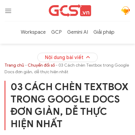
Bỏ
qua
nội
dung
Workspace
GCP
Gemini AI
Giải pháp
Nội dung bài viết
Trang chủ
-
Chuyển đổi số
-
03 Cách chèn Textbox trong Google
Docs đơn giản, dễ thực hiện nhất
03 CÁCH CHÈN TEXTBOX
TRONG GOOGLE DOCS
ĐƠN GIẢN, DỄ THỰC
HIỆN NHẤT