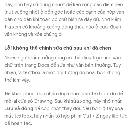
đây, bạn hãy sử dụng chuột để kéo rộng các điểm neo
(nút vuông nhỏ) ở bốn góc hoặc các cạnh của hộp văn
bản cho đến khi toàn bộ chữ hiện ra đầy đủ. Nhớ kiểm
tra xem có khoảng xuống dòng thừa nào ở cuối đoạn
văn không và xóa chúng đi.
Lỗi không thể chỉnh sửa chữ sau khi đã chèn
Nhiều người lầm tưởng rằng có thể click trực tiếp vào
chữ trên trang Docs để sửa như văn bản thường. Tuy
nhiên, vì textbox là một đối tượng đồ họa, bạn không
thể làm vậy.
Để khắc phục, bạn nhấn đúp chuột vào textbox đó để
mở lại cửa sổ Drawing. Sau khi sửa xong, hãy nhớ nhấn
Lưu và đóng
để cập nhật thay đổi. Nếu bạn lỡ tay xóa
mất textbox, hãy nhấn tổ hợp phím Ctrl + Z ngay lập tức
để hoàn tác.