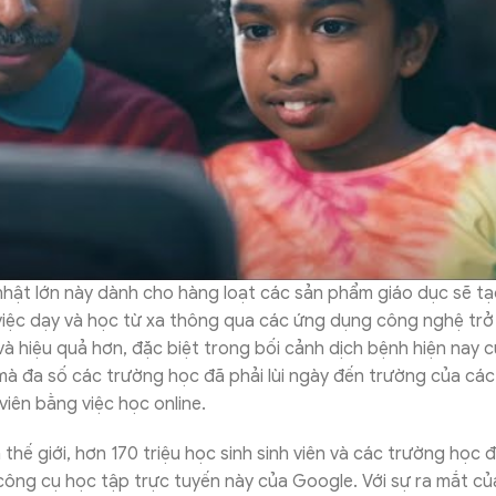
hật lớn này dành cho hàng loạt các sản phẩm giáo dục sẽ tạ
việc dạy và học từ xa thông qua các ứng dụng công nghệ trở
 và hiệu quả hơn, đặc biệt trong bối cảnh dịch bệnh hiện nay c
mà đa số các trường học đã phải lùi ngày đến trường của cá
 viên bằng việc học online.
 thế giới, hơn 170 triệu học sinh sinh viên và các trường học 
ông cụ học tập trực tuyến này của Google. Với sự ra mắt c