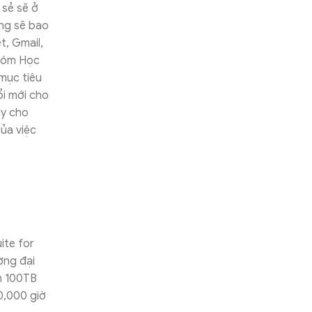
 sẻ sẽ ở
ũng sẽ bao
, Gmail,
Nhóm Học
mục tiêu
ổi mới cho
ạy cho
của việc
ite for
ờng đại
ến 100TB
00,000 giờ