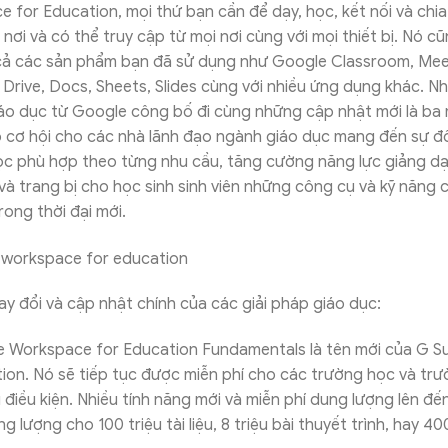
 for Education, mọi thứ bạn cần để dạy, học, kết nối và chia
nơi và có thể truy cập từ mọi nơi cùng với mọi thiết bị. Nó c
cả các sản phẩm bạn đã sử dụng như Google Classroom, Meet
 Drive, Docs, Sheets, Slides cùng với nhiều ứng dụng khác. 
áo dục từ Google công bố đi cùng những cập nhật mới là ba 
o cơ hội cho các nhà lãnh đạo ngành giáo dục mang đến sự đ
c phù hợp theo từng nhu cầu, tăng cường năng lực giảng d
 và trang bị cho học sinh sinh viên những công cụ và kỹ năng 
rong thời đại mới.
y đổi và cập nhật chính của các giải pháp giáo dục:
 Workspace for Education Fundamentals là tên mới của G Su
ion. Nó sẽ tiếp tục được miễn phí cho các trường học và trư
 điều kiện. Nhiều tính năng mới và miễn phí dung lượng lên đ
g lượng cho 100 triệu tài liệu, 8 triệu bài thuyết trình, hay 4