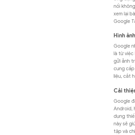
nối không
xem lại b
Google Tà
Hình ảnh
Google nh
là từ việ
gửi ảnh t
cung cấp 
liệu, cắt
Cải thi
Google đ
Android, 
dụng thiế
này sẽ gi
tập và ch