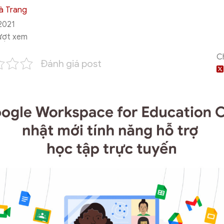
à Trang
2021
ượt xem
C
Đánh giá post