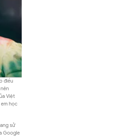
o điều
 nên
ủa Việt
c em học
đang sử
ủa Google