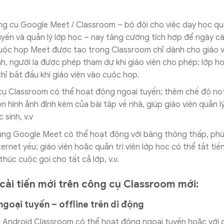
ng cụ Google Meet / Classroom – bộ đôi cho việc dạy học qu
uyến và quản lý lớp học – nay tăng cường tích hợp để ngày c
uộc họp Meet được tạo trong Classroom chỉ dành cho giáo v
nh, người lạ được phép tham dự khi giáo viên cho phép; lớp h
hỉ bắt đầu khi giáo viên vào cuộc họp.
ụ Classroom có thể hoạt động ngoại tuyến; thêm chế độ noti
iện hình ảnh đính kèm của bài tập về nhà, giúp giáo viên quản 
 sinh, v.v
ng Google Meet có thể hoạt động với băng thông thấp, phù
ternet yếu; giáo viên hoặc quản trị viên lớp học có thể tắt tiế
thúc cuộc gọi cho tất cả lớp, v.v.
cải tiến mới trên công cụ Classroom mới:
goại tuyến – offline trên di động
Android Classroom có thể hoạt động ngoại tuyến hoặc với 