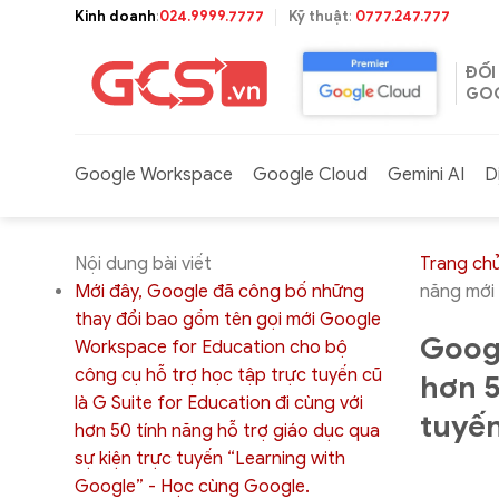
Bỏ
Kinh doanh
:
024.9999.7777
Kỹ thuật
:
0777.247.777
qua
nội
ĐỐI
dung
GOO
Google Workspace
Google Cloud
Gemini AI
D
Nội dung bài viết
Trang ch
Mới đây, Google đã công bố những
năng mới 
thay đổi bao gồm tên gọi mới Google
Goog
Workspace for Education cho bộ
công cụ hỗ trợ học tập trực tuyến cũ
hơn 5
là G Suite for Education đi cùng với
tuyế
hơn 50 tính năng hỗ trợ giáo dục qua
sự kiện trực tuyến “Learning with
Google” - Học cùng Google.