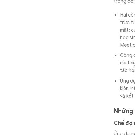
trong đó:
Hai cô
trực t
mật: c
học si
Meet c
Công c
cải th
tác học
Ứng dụ
kiện in
và kết 
Những 
Chế độ n
Ứng dụng 