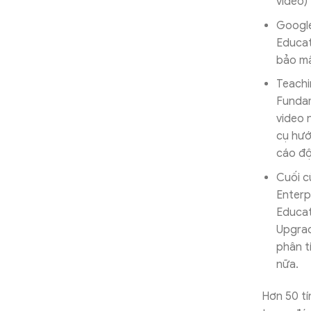
video)
Google
Educat
bảo m
Teachi
Fundam
video 
cụ hướ
cáo đ
Cuối c
Enterp
Educat
Upgrad
phân t
nữa.
Hơn 50 tí