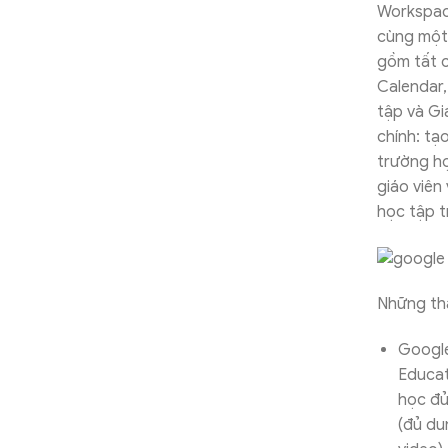
Workspace
cùng một 
gồm tất 
Calendar,
tập và Gi
chính: tạ
trường họ
giáo viên
học tập t
Những tha
Google
Educat
học đủ
(đủ dun