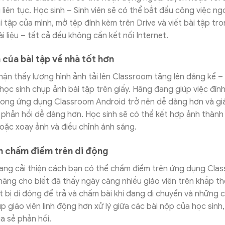
 liên tục. Học sinh – Sinh viên sẽ có thể bắt đầu công việc ng
ài tập của mình, mở tệp đính kèm trên Drive và viết bài tập tr
i liệu – tất cả đều không cần kết nối Internet.
 của bài tập về nhà tốt hơn
ận thấy lượng hình ảnh tải lên Classroom tăng lên đáng kể –
c học sinh chụp ảnh bài tập trên giấy. Hãng đang giúp việc đín
rong ứng dụng Classroom Android trở nên dễ dàng hơn và gi
phản hồi dễ dàng hơn. Học sinh sẽ có thể kết hợp ảnh thành
 hoặc xoay ảnh và điều chỉnh ánh sáng.
ện chấm điểm trên di động
ang cải thiện cách bạn có thể chấm điểm trên ứng dụng Cla
hãng cho biết đã thấy ngày càng nhiều giáo viên trên khắp thế
t bị di động để trả và chấm bài khi đang di chuyển và những c
úp giáo viên linh động hơn xử lý giữa các bài nộp của học sinh
ia sẻ phản hồi.