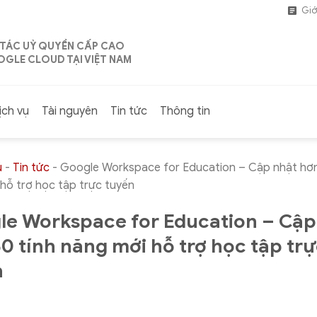
Giớ
 TÁC UỶ QUYỀN CẤP CAO
GLE CLOUD TẠI VIỆT NAM
ịch vụ
Tài nguyên
Tin tức
Thông tin
ủ
-
Tin tức
-
Google Workspace for Education – Cập nhật hơn
hỗ trợ học tập trực tuyến
le Workspace for Education – Cập
0 tính năng mới hỗ trợ học tập tr
n