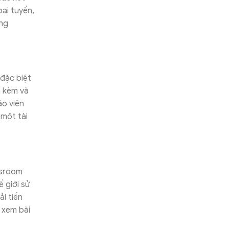
oại tuyến,
ong
 đặc biệt
h kèm và
áo viên
 một tài
ssroom
 giới sử
ải tiến
, xem bài