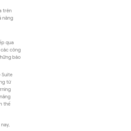
a trên
ả năng
ếp qua
à các công
 những báo
 Suite
ăng từ
rning
 năng
n thế
 nay,