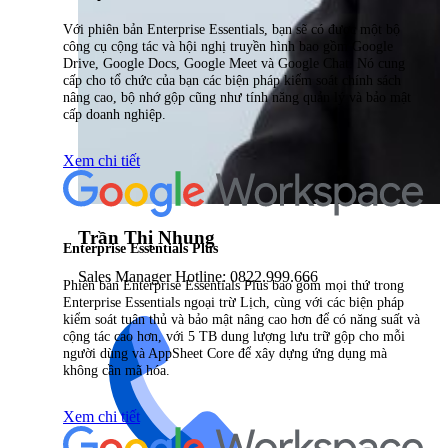
Với phiên bản Enterprise Essentials, bạn sẽ có được một bộ
công cụ cộng tác và hội nghị truyền hình bao gồm Google
Drive, Google Docs, Google Meet và Google Chat. Nó cung
cấp cho tổ chức của bạn các biện pháp kiểm soát chính sách
nâng cao, bộ nhớ gộp cũng như tính năng quản lý và bảo mật
cấp doanh nghiệp.
Xem chi tiết
Trần Thị Nhung
Enterprise Essentials Plus
Sales Manager Hotline: 0822.999.666
Phiên bản Enterprise Essentials Plus bao gồm mọi thứ trong
Enterprise Essentials ngoại trừ Lịch, cùng với các biện pháp
kiểm soát tuân thủ và bảo mật nâng cao hơn để có năng suất và
cộng tác cao hơn, với 5 TB dung lượng lưu trữ gộp cho mỗi
người dùng và AppSheet Core để xây dựng ứng dụng mà
không cần mã hóa.
Xem chi tiết