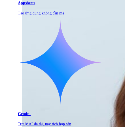
Appsheets
Tạo ứng dụng không cần mã
Gemini
Trợ lý AI đa tài, nay tích hợp sẵn