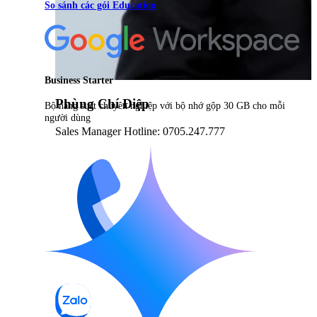
So sánh các gói Education
Business Starter
Phùng Chí Điệp
Bộ năng suất chuyên nghiệp với bộ nhớ gộp 30 GB cho mỗi
người dùng
Sales Manager Hotline: 0705.247.777