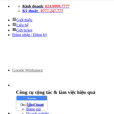
Bỏ
Kinh doanh
:
024.9999.7777
qua
Kỹ thuật
:
0777.247.777
nội
dung
Giới thiệu
Liên hệ
Gửi ticket
Đăng nhập / Đăng ký
Google Workspace
Công cụ cộng tác & làm việc hiệu quả
Tổng quan
Bảng giá
Doanh nghiệp