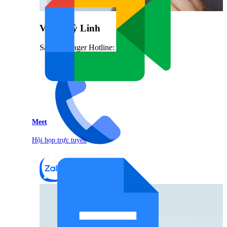
Vũ Thuỳ Linh
Sales Manager Hotline: 0842.999.666
Meet
Hội họp trực tuyến