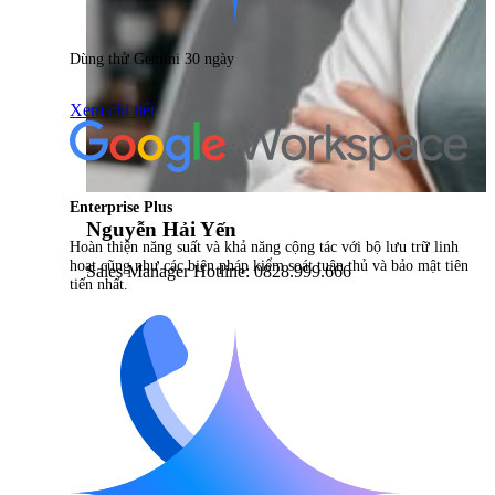
Dùng thử Gemini 30 ngày
Xem chi tiết
Enterprise Plus
Nguyễn Hải Yến
Hoàn thiện năng suất và khả năng cộng tác với bộ lưu trữ linh
hoạt cũng như các biện pháp kiểm soát tuân thủ và bảo mật tiên
Sales Manager Hotline: 0828.999.666
tiến nhất.