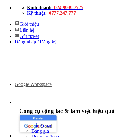
Bỏ
Kinh doanh
:
024.9999.7777
qua
Kỹ thuật
:
0777.247.777
nội
dung
Giới thiệu
Liên hệ
Gửi ticket
Đăng nhập / Đăng ký
Google Workspace
Công cụ cộng tác & làm việc hiệu quả
Tổng quan
Bảng giá
Doanh nghiệp