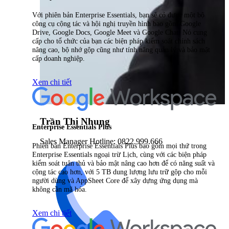
Với phiên bản Enterprise Essentials, bạn sẽ có được một bộ
công cụ cộng tác và hội nghị truyền hình bao gồm Google
Drive, Google Docs, Google Meet và Google Chat. Nó cung
cấp cho tổ chức của bạn các biện pháp kiểm soát chính sách
nâng cao, bộ nhớ gộp cũng như tính năng quản lý và bảo mật
cấp doanh nghiệp.
Xem chi tiết
Trần Thị Nhung
Enterprise Essentials Plus
Sales Manager Hotline: 0822.999.666
Phiên bản Enterprise Essentials Plus bao gồm mọi thứ trong
Enterprise Essentials ngoại trừ Lịch, cùng với các biện pháp
kiểm soát tuân thủ và bảo mật nâng cao hơn để có năng suất và
cộng tác cao hơn, với 5 TB dung lượng lưu trữ gộp cho mỗi
người dùng và AppSheet Core để xây dựng ứng dụng mà
không cần mã hóa.
Xem chi tiết