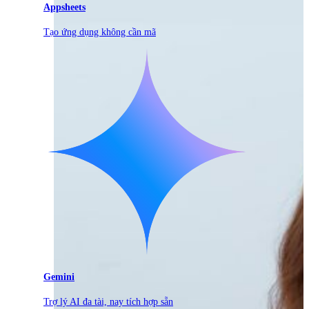
Appsheets
Tạo ứng dụng không cần mã
Gemini
Trợ lý AI đa tài, nay tích hợp sẵn