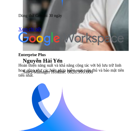
Dùng thử Gemini 30 ngày
Xem chi tiết
Enterprise Plus
Nguyễn Hải Yến
Hoàn thiện năng suất và khả năng cộng tác với bộ lưu trữ linh
hoạt cũng như các biện pháp kiểm soát tuân thủ và bảo mật tiên
Sales Manager Hotline: 0828.999.666
tiến nhất.