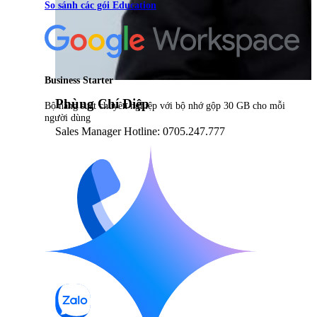
So sánh các gói Education
Business Starter
Phùng Chí Điệp
Bộ năng suất chuyên nghiệp với bộ nhớ gộp 30 GB cho mỗi
người dùng
Sales Manager Hotline: 0705.247.777