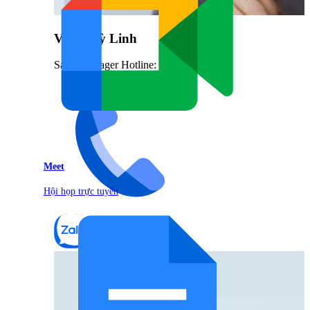
Vũ Thuỳ Linh
Sales Manager Hotline: 0842.999.666
Meet
Hội họp trực tuyến