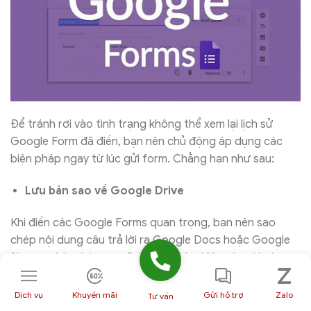
Để tránh rơi vào tình trạng không thể xem lại lịch sử
Google Form đã điền, bạn nên chủ động áp dụng các
biện pháp ngay từ lúc gửi form. Chẳng hạn như sau:
Lưu bản sao về Google Drive
Khi điền các Google Forms quan trọng, bạn nên sao
chép nội dung câu trả lời ra Google Docs hoặc Google
Sheets và lưu lại trong Drive cá nhân. Việc này giúp bạn
có một bản lưu độc lập, không phụ thuộc vào quyền truy
cập của người tạo form. Ngay cả khi sau này form bị xóa
Dịch vụ
Khuyến mãi
Gửi hỗ trợ
Zalo
Tư vấn
hoặc tắt quyền xem lại, bạn vẫn có dữ liệu để đối chiếu.