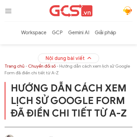
Bỏ
qua
nội
dung
Workspace
GCP
Gemini AI
Giải pháp
Nội dung bài viết
Trang chủ
-
Chuyển đổi số
-
Hướng dẫn cách xem lịch sử Google
Form đã điền chi tiết từ A-Z
HƯỚNG DẪN CÁCH XEM
LỊCH SỬ GOOGLE FORM
ĐÃ ĐIỀN CHI TIẾT TỪ A-Z