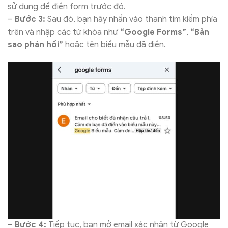
sử dụng để điền form trước đó.
–
Bước 3:
Sau đó, bạn hãy nhấn vào thanh tìm kiếm phía
trên và nhập các từ khóa như
“Google Forms”
,
“Bản
sao phản hồi”
hoặc tên biểu mẫu đã điền.
–
Bước 4:
Tiếp tục, bạn mở email xác nhận từ Google