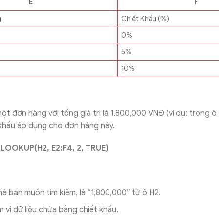
E
F
g
Chiết Khấu (%)
0%
5%
10%
một đơn hàng với tổng giá trị là 1,800,000 VNĐ (ví dụ: trong 
 khấu áp dụng cho đơn hàng này.
LOOKUP(H2, E2:F4, 2, TRUE)
 mà bạn muốn tìm kiếm, là “1,800,000” từ ô H2.
 vi dữ liệu chứa bảng chiết khấu.