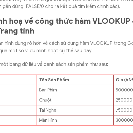
m gần đúng, FALSE/0 cho ra kết quả tìm kiếm chính xác).
inh hoạ về công thức hàm VLOOKUP
rang tính
ạn hình dung rõ hơn về cách sử dụng hàm VLOOKUP trong Go
ua một số ví dụ minh hoạt cụ thể sau đây:
 một bảng dữ liệu về danh sách sản phẩm như sau:
Tên Sản Phẩm
Giá (VN
Bàn Phím
500000
Chuột
250000
Tai Nghe
750000
Màn Hình
30000