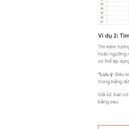
Ví dụ 2: Tì
Tìm kiếm tươn
hoặc ngưỡng nh
có thể áp dụn
*Lưu ý
: Điều 
trong bảng dữ 
Giả sử, bạn có
bảng sau: