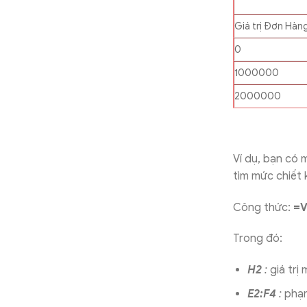
Giá trị Đơn Hàn
0
1000000
2000000
Ví dụ, bạn có 
tìm mức chiết
Công thức:
=V
Trong đó:
H2
:
giá trị
E2:F4
:
phạm