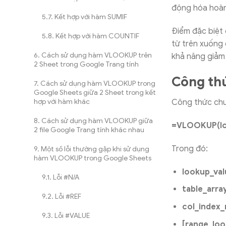
động hóa hoàn 
Kết hợp với hàm SUMIF
Điểm đặc biệt 
Kết hợp với hàm COUNTIF
từ trên xuống 
Cách sử dụng hàm VLOOKUP trên
khả năng giảm 
2 Sheet trong Google Trang tính
Công th
Cách sử dụng hàm VLOOKUP trong
Google Sheets giữa 2 Sheet trong kết
hợp với hàm khác
Công thức ch
Cách sử dụng hàm VLOOKUP giữa
=VLOOKUP(loo
2 file Google Trang tính khác nhau
Trong đó:
Một số lỗi thường gặp khi sử dụng
hàm VLOOKUP trong Google Sheets
lookup_val
Lỗi #N/A
table_arra
Lỗi #REF
col_index
Lỗi #VALUE
[range_loo