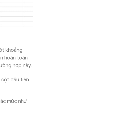
một khoảng
ạn hoàn toàn
ường hợp này.
 cột đầu tiên
 các mức như