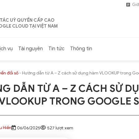
Giớ
 TÁC UỶ QUYỀN CẤP CAO
GLE CLOUD TẠI VIỆT NAM
ịch vụ
Tài nguyên
Tin tức
Thông tin
ển đổi số
-
Hướng dẫn từ A – Z cách sử dụng hàm VLOOKUP trong Go
G DẪN TỪ A – Z CÁCH SỬ D
VLOOKUP TRONG GOOGLE S
u Hiền
06/06/2025
527 lượt xem