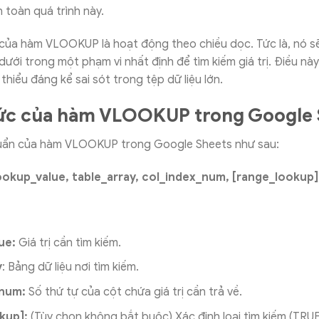
toàn quá trình này.
của hàm VLOOKUP là hoạt động theo chiều dọc. Tức là, nó sẽ
dưới trong một phạm vi nhất định để tìm kiếm giá trị. Điều n
thiểu đáng kể sai sót trong tệp dữ liệu lớn.
ức của hàm VLOOKUP trong Google 
uẩn của hàm VLOOKUP trong Google Sheets như sau:
kup_value, table_array, col_index_num, [range_lookup]
ue:
Giá trị cần tìm kiếm.
y
: Bảng dữ liệu nơi tìm kiếm.
_num:
Số thứ tự của cột chứa giá trị cần trả về.
kup]:
(Tùy chọn không bắt buộc) Xác định loại tìm kiếm (TRUE