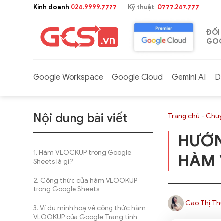
Bỏ
Kinh doanh
:
024.9999.7777
Kỹ thuật
:
0777.247.777
qua
nội
ĐỐI
dung
GOO
Google Workspace
Google Cloud
Gemini AI
D
Nội dung bài viết
Trang chủ
-
Chuy
HƯỚN
Hàm VLOOKUP trong Google
HÀM 
Sheets là gì?
Công thức của hàm VLOOKUP
trong Google Sheets
Cao Thị Th
Ví dụ minh hoạ về công thức hàm
VLOOKUP của Google Trang tính