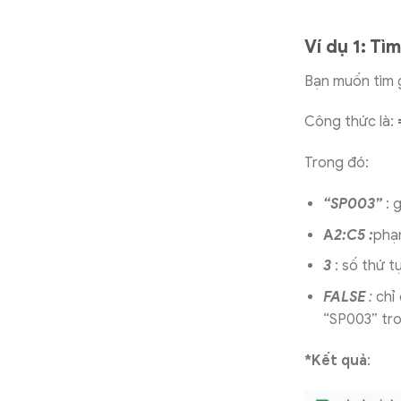
Ví dụ 1: Tì
Bạn muốn tìm 
Công thức là:
Trong đó:
“SP003”
: 
A
2:C5 :
phạm
3
: số thứ t
FALSE
:
chỉ 
“SP003” tro
*Kết quả
: