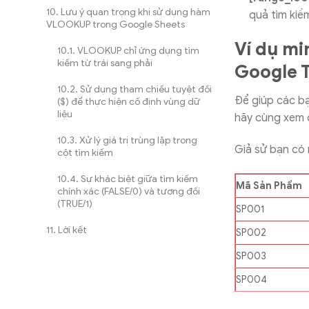
Lưu ý quan trọng khi sử dụng hàm
quả tìm kiế
VLOOKUP trong Google Sheets
Ví dụ m
VLOOKUP chỉ ứng dụng tìm
kiếm từ trái sang phải
Google T
Sử dụng tham chiếu tuyệt đối
Để giúp các b
($) để thực hiện cố định vùng dữ
liệu
hãy cùng xem q
Xử lý giá trị trùng lặp trong
Giả sử bạn có
cột tìm kiếm
Sự khác biệt giữa tìm kiếm
Mã Sản Phẩm
chính xác (FALSE/0) và tương đối
(TRUE/1)
SP001
Lời kết
SP002
SP003
SP004