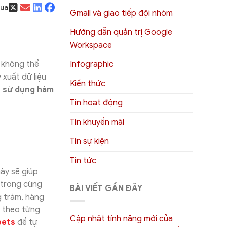
qua
Gmail và giao tiếp đội nhóm
Hướng dẫn quản trị Google
Workspace
Infographic
 không thể
xuất dữ liệu
Kiến thức
 sử dụng hàm
Tin hoạt động
Tin khuyến mãi
Tin sự kiện
Tin tức
ày sẽ giúp
g trong cùng
BÀI VIẾT GẦN ĐÂY
g trăm, hàng
g theo từng
Cập nhật tính năng mới của
eets
để tự