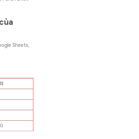
 của
ogle Sheets,
Đ)
00