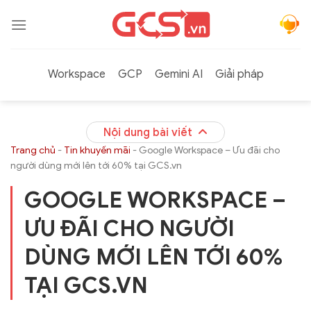
Bỏ
qua
nội
dung
Workspace
GCP
Gemini AI
Giải pháp
Nội dung bài viết
Trang chủ
-
Tin khuyến mãi
-
Google Workspace – Ưu đãi cho
người dùng mới lên tới 60% tại GCS.vn
GOOGLE WORKSPACE –
ƯU ĐÃI CHO NGƯỜI
DÙNG MỚI LÊN TỚI 60%
TẠI GCS.VN