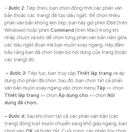
–
Bước 2
: Tiếp theo, bạn chọn đồng thời các phần văn
bản (hoặc các trang) đã tạo dấu ngắt. Để chọn nhiều
phần văn bản không liên tiếp, bạn hãy giữ phím
Ctrl
(trên
Windows) hoặc phím
Command
(trên Mac) trong khi
nhấp chuột và kéo để chọn từng phần văn bản nằm giữa
các dấu ngắt đoạn mà bạn muốn xoay ngang. Hãy đảm
bảo rằng bạn đã chọn toàn bộ nội dung của trang (hoặc
các trang) đó.
– Bước 3:
Tiếp tục, bạn truy cập
Thiết lập trang
và áp
dụng cho phần đã chọn. Sau đó, bạn chọn tất cả phần
văn bản muốn xoay ngang vào chọn menu
Tệp
>> chọn
Thiết lập trang
>> chọn
Áp dụng cho
>> chọn
Nội
dung đã chọn.
–
Bước 4:
Sau khi chọn tất cả các phần văn bản (các
trang) đồng loạt muốn chuyển sang khổ giấy ngang, bạn
chọn vào
OK
và hoàn tất. Cuối cùng, các phần tùy chọn