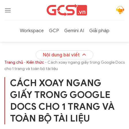
Bỏ
qua
nội
dung
Workspace
GCP
Gemini AI
Giải pháp
Nội dung bài viết
Trang chủ
-
Kiến thức
-
Cách xoay ngang giấy trong Google Docs
cho 1 trang và toàn bộ tài liệu
CÁCH XOAY NGANG
GIẤY TRONG GOOGLE
DOCS CHO 1 TRANG VÀ
TOÀN BỘ TÀI LIỆU