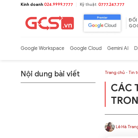
Bỏ
Kinh doanh
:
024.9999.7777
Kỹ thuật
:
0777.247.777
qua
nội
ĐỐI
dung
GOO
Google Workspace
Google Cloud
Gemini AI
D
Nội dung bài viết
Trang chủ
-
Tin 
CÁC 
TRON
Lê Hà Tran