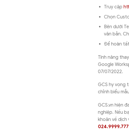
Truy cập
ht
Chọn Custo
Bên dưới Te
văn bản. Ch
Để hoàn tất
Tính năng tha
Google Worksp
07/07/2022.
GCS hy vọng tí
chỉnh biểu mẫ
GCS.vn hiện đ
nghiệp. Nếu b
khoăn về dịch 
024.9999.777