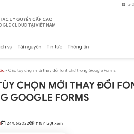
Giớ
 TÁC UỶ QUYỀN CẤP CAO
GLE CLOUD TẠI VIỆT NAM
ịch vụ
Tài nguyên
Tin tức
Thông tin
tức
-
Các tùy chọn mới thay đổi font chữ trong Google Forms
TÙY CHỌN MỚI THAY ĐỔI FO
G GOOGLE FORMS
g
24/06/2022
11157 lượt xem