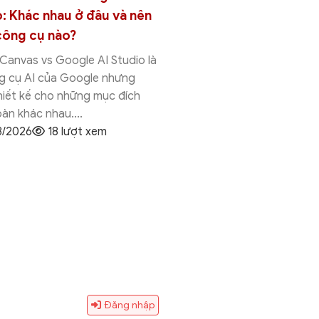
 ở đâu và nên
vào Google Sheets chi tiết từ
o?
A-Z
ogle AI Studio là
Thêm Template vào Google Sheets là
Google nhưng
cách đơn giản giúp bạn tạo bảng tính
hững mục đích
chuyên nghiệp mà không cần thiết kế
...
từ đầu. Chỉ với...
ượt xem
31/07/2026
8 lượt xem
Đăng nhập