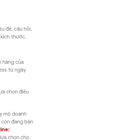
u đề, câu hỏi,
 kích thước.
h hàng của
ess từ ngày
ựa chọn điều
uy mô doanh
n còn đang băn
ine:
 lựa chọn cho