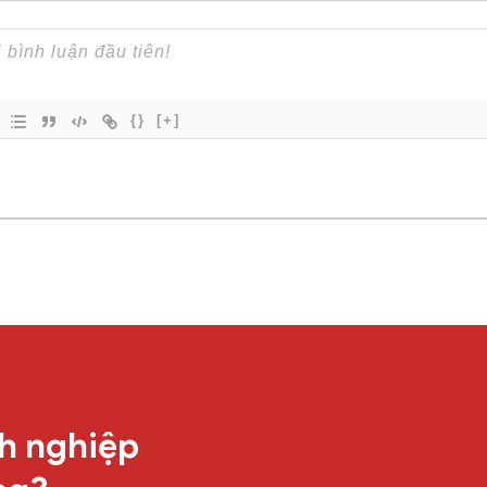
{}
[+]
h nghiệp