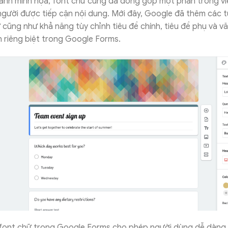
 ảnh minh họa, font chữ cũng đã đóng góp một phần trong vi
người được tiếp cận nội dung. Mới đây, Google đã thêm các t
 cũng như khả năng tùy chỉnh tiêu đề chính, tiêu đề phụ và v
 riêng biệt trong Google Forms.
 font chữ trong Google Forms cho phép người dùng dễ dàng 