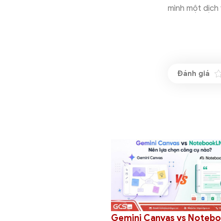
mình một dịch 
Gemini Canvas vs NotebookLM:
S
 Tổng quan,