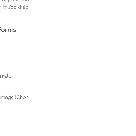
ch thước khác
Forms
ểu mẫu
e image (Chọn