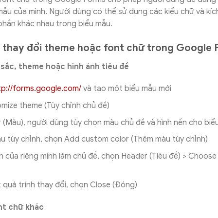
mẫu của mình. Người dùng có thể sử dụng các kiểu chữ và kí
phần khác nhau trong biểu mẫu.
thay đổi theme hoặc font chữ trong Google 
 sắc, theme hoặc hình ảnh tiêu đề
tp://forms.google.com/
và tạo một biểu mẫu mới
mize theme (Tùy chỉnh chủ đề)
 (Màu), người dùng tùy chọn màu chủ đề và hình nền cho bi
u tùy chỉnh, chọn Add custom color (Thêm màu tùy chỉnh)
 của riêng mình làm chủ đề, chọn Header (Tiêu đề) > Choos
 quá trình thay đổi, chọn Close (Đóng)
nt chữ khác