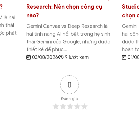
esearch: Nên chọn công cụ
Studio: Khác nhau
ào?
chọn công cụ nà
emini Canvas vs Deep Research là
Gemini Canvas vs Go
ai tính năng AI nổi bật trong hệ sinh
hai công cụ AI của 
hái Gemini của Google, nhưng được
được thiết kế cho n
hiết kế để phục...
hoàn toàn khác nhau.
03/08/2026
9 lượt xem
01/08/2026
18 l
0
Đánh giá