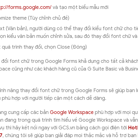
tp://forms.google.com/
và tạo một biểu mẫu mới
mize theme (Tùy chỉnh chủ đề)
xt (Văn bản), người dùng có thể thay đổi kiểu font chữ cho tiê
ọn kiểu văn bản muốn chỉnh sửa, sau đó thay đổi font chữ và
 quá trình thay đổi, chọn Close (Đóng)
y đổi font chữ trong Google Forms khả dụng cho tất cả khác
ace cũng như các khách hàng cũ của G Suite Basic và Busin
nh năng thay đổi font chữ trong Google Forms sẽ giúp bạn l
u phù hợp với người tiếp cận một cách dễ dàng.
ang cung cấp các bản
Google Workspace
phù hợp với mọi q
ạn đang trong quá trình tìm hiểu về Google Workspace và vẫ
vụ thì hãy kết nối ngay với GCS.vn bằng cách gọi điện tới
Hotl
7
, chúng tôi sẽ giúp bạn giải đáp mọi thắc mắc và hỗ trợ bạn