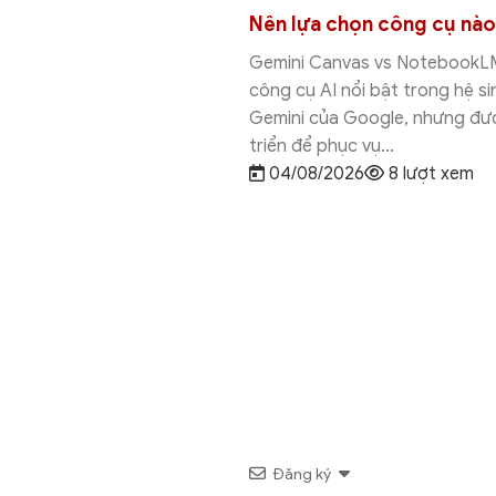
Nên lựa chọn công cụ nào?
R
ách sử dụng
n
Gemini Canvas vs NotebookLM là hai
công cụ AI nổi bật trong hệ sinh thái
G
rong những
Gemini của Google, nhưng được phát
h
Google tích
triển để phục vụ...
t
h chính là
04/08/2026
8 lượt xem
t
...
 xem
Đăng ký