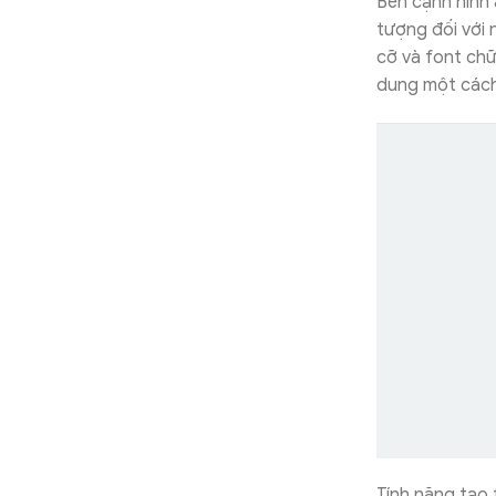
Bên cạnh hình
tượng đối với 
cỡ và font chữ
dung một cách
Tính năng tạo