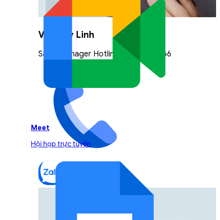
Vũ Thuỳ Linh
Sales Manager Hotline: 0842.999.666
Meet
Hội họp trực tuyến