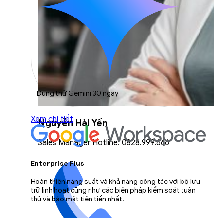
Dùng thử Gemini 30 ngày
Xem chi tiết
Nguyễn Hải Yến
Sales Manager Hotline: 0828.999.666
Enterprise Plus
Hoàn thiện năng suất và khả năng cộng tác với bộ lưu
trữ linh hoạt cũng như các biện pháp kiểm soát tuân
thủ và bảo mật tiên tiến nhất.