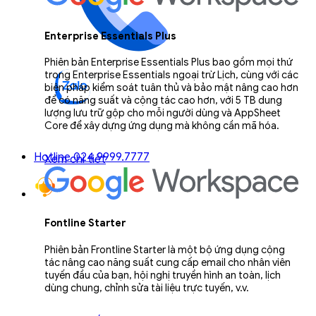
Enterprise Essentials Plus
Phiên bản Enterprise Essentials Plus bao gồm mọi thứ
trong Enterprise Essentials ngoại trừ Lịch, cùng với các
biện pháp kiểm soát tuân thủ và bảo mật nâng cao hơn
để có năng suất và cộng tác cao hơn, với 5 TB dung
lượng lưu trữ gộp cho mỗi người dùng và AppSheet
Core để xây dựng ứng dụng mà không cần mã hóa.
Hotline 024.9999.7777
Xem chi tiết
Fontline Starter
Phiên bản Frontline Starter là một bộ ứng dụng cộng
tác nâng cao năng suất cung cấp email cho nhân viên
tuyến đầu của bạn, hội nghị truyền hình an toàn, lịch
dùng chung, chỉnh sửa tài liệu trực tuyến, v.v.