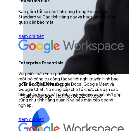
Education Plus
Bao gồm tất cả các tính năng trong Education
Standard và Các tính năng dạy và học nâng cao liên
quan đến bảo mật
Xem chi tiết
Enterprise Essentials
Với phiên bản Enterprise Essentials, bạn sẽ có được
một bộ công cụ cộng tác và hội nghị truyền hình bao
Trần Thị Nhung
gồm Google Drive, Google Docs, Google Meet và
Google Chat. Nó cung cấp cho tổ chức của bạn các
biện pháp kiểm soát chính sách nâng cao, bộ nhớ gộp
Sales Manager Hotline: 0822.999.666
cũng như tính năng quản lý và bảo mật cấp doanh
nghiệp.
Xem chi tiết