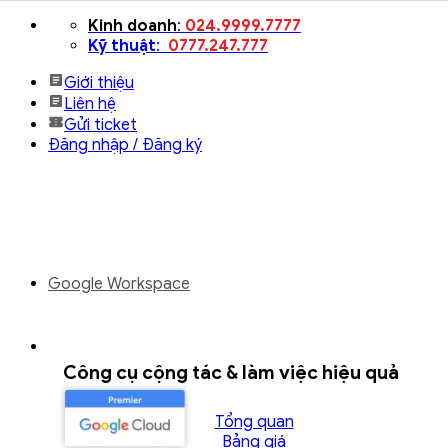
Bỏ
Kinh doanh
:
024.9999.7777
qua
Kỹ thuật
:
0777.247.777
nội
Giới thiệu
dung
Liên hệ
Gửi ticket
Đăng nhập / Đăng ký
Google Workspace
Công cụ cộng tác & làm việc hiệu quả
Tổng quan
Bảng giá