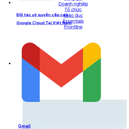
Doanh nghiệp
Tổ chức
Đối tác uỷ quyền cấp cao
Giáo dục
Essentials
Google Cloud Tại Việt Nam
Frontline
LIÊN HỆ ĐỘI NGŨ TƯ
VẤN
Liên hệ với đội ngũ chuyên gia GCS để được
hỗ trợ một cách tốt nhất
Gmail