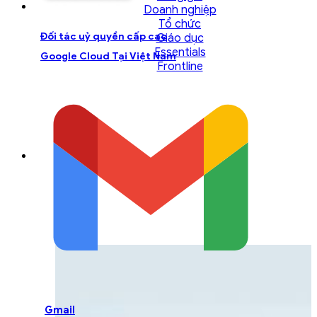
Doanh nghiệp
Tổ chức
Đối tác uỷ quyền cấp cao
Giáo dục
Essentials
Google Cloud Tại Việt Nam
Frontline
LIÊN HỆ ĐỘI NGŨ TƯ
VẤN
Liên hệ với đội ngũ chuyên gia GCS để được
hỗ trợ một cách tốt nhất
Gmail