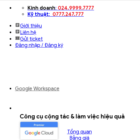
Bỏ
Kinh doanh
:
024.9999.7777
qua
Kỹ thuật
:
0777.247.777
nội
Giới thiệu
dung
Liên hệ
Gửi ticket
Đăng nhập / Đăng ký
Google Workspace
Công cụ cộng tác & làm việc hiệu quả
Tổng quan
Bảng giá