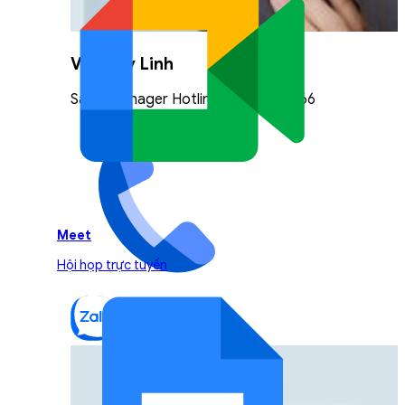
Vũ Thuỳ Linh
Sales Manager Hotline: 0842.999.666
Meet
Hội họp trực tuyến