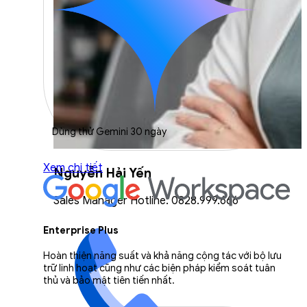
Dùng thử Gemini 30 ngày
Xem chi tiết
Nguyễn Hải Yến
Sales Manager Hotline: 0828.999.666
Enterprise Plus
Hoàn thiện năng suất và khả năng cộng tác với bộ lưu
trữ linh hoạt cũng như các biện pháp kiểm soát tuân
thủ và bảo mật tiên tiến nhất.