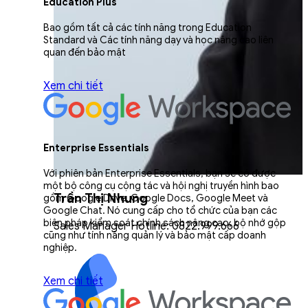
Education Plus
Bao gồm tất cả các tính năng trong Education
Standard và Các tính năng dạy và học nâng cao liên
quan đến bảo mật
Xem chi tiết
Enterprise Essentials
Với phiên bản Enterprise Essentials, bạn sẽ có được
một bộ công cụ cộng tác và hội nghị truyền hình bao
Trần Thị Nhung
gồm Google Drive, Google Docs, Google Meet và
Google Chat. Nó cung cấp cho tổ chức của bạn các
biện pháp kiểm soát chính sách nâng cao, bộ nhớ gộp
Sales Manager Hotline: 0822.999.666
cũng như tính năng quản lý và bảo mật cấp doanh
nghiệp.
Xem chi tiết