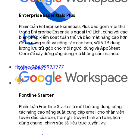
Enterprise Essentials Plus
Phiên bản Enterprise Essentials Plus bao gồm mọi thứ
trong Enterprise Essentials ngoại trừ Lịch, cùng với các
biện pháp kiểm soát tuân thủ và bảo mật nâng cao hơn
để có năng suất và cộng tác cao hơn, với 5 TB dung
lượng lưu trữ gộp cho mỗi người dùng và AppSheet
Core để xây dựng ứng dụng mà không cần mã hóa.
Hotline 024.9999.7777
Xem chi tiết
Fontline Starter
Phiên bản Frontline Starter là một bộ ứng dụng cộng
tác nâng cao năng suất cung cấp email cho nhân viên
tuyến đầu của bạn, hội nghị truyền hình an toàn, lịch
dùng chung, chỉnh sửa tài liệu trực tuyến, v.v.