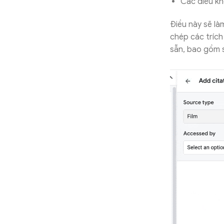
Các điều k
Điều này sẽ là
chép các trích
sẵn, bao gồm 