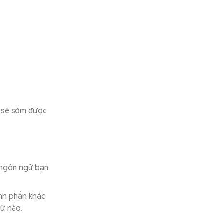
c sẽ sớm được
g ngôn ngữ bạn
ành phần khác
gữ nào.