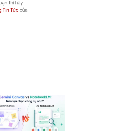
bạn thì hãy
g Tin Tức
của