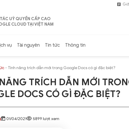
Giớ
 TÁC UỶ QUYỀN CẤP CAO
GLE CLOUD TẠI VIỆT NAM
ịch vụ
Tài nguyên
Tin tức
Thông tin
tức
-
Tính năng trích dẫn mới trong Google Docs có gì đặc biệt?
 NĂNG TRÍCH DẪN MỚI TRO
LE DOCS CÓ GÌ ĐẶC BIỆT?
g
01/04/2021
5899 lượt xem