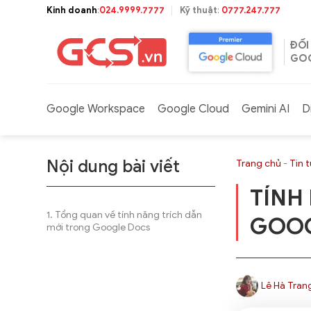
Bỏ
Kinh doanh
:
024.9999.7777
Kỹ thuật
:
0777.247.777
qua
nội
ĐỐI
dung
GOO
Google Workspace
Google Cloud
Gemini AI
D
Nội dung bài viết
Trang chủ
-
Tin 
TÍNH
Tổng quan về tính năng trích dẫn
GOOG
mới trong Google Docs
Lê Hà Tran