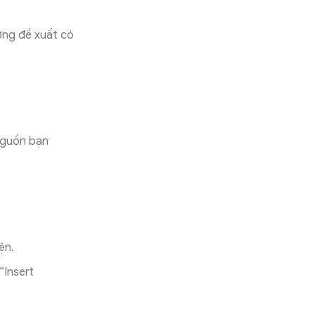
ờng đề xuất có
nguồn bạn
ện.
“Insert