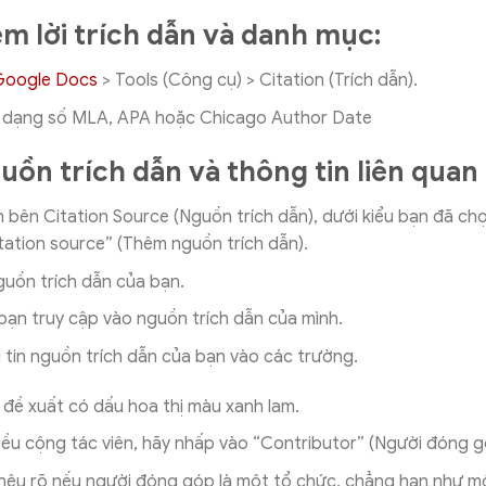
m lời trích dẫn và danh mục:
Google Docs
> Tools (Công cụ) > Citation (Trích dẫn).
h dạng số MLA, APA hoặc Chicago Author Date
ồn trích dẫn và thông tin liên quan
 bên Citation Source (Nguồn trích dẫn), dưới kiểu bạn đã ch
tation source” (Thêm nguồn trích dẫn).
guồn trích dẫn của bạn.
ạn truy cập vào nguồn trích dẫn của mình.
tin nguồn trích dẫn của bạn vào các trường.
đề xuất có dấu hoa thị màu xanh lam.
ều cộng tác viên, hãy nhấp vào “Contributor” (Người đóng g
nêu rõ nếu người đóng góp là một tổ chức, chẳng hạn như mộ