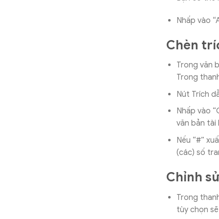
Nhấp vào “A
Chèn trí
Trong văn bả
Trong thanh
Nút Trích d
Nhấp vào “C
văn bản tài 
Nếu “#” xuấ
(các) số tra
Chỉnh sử
Trong thanh
tùy chọn sẽ