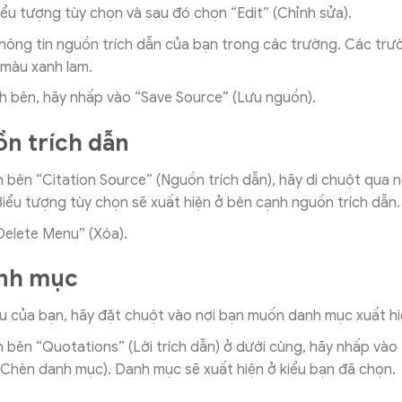
ểu tượng tùy chọn và sau đó chọn “Edit” (Chỉnh sửa).
hông tin nguồn trích dẫn của bạn trong các trường. Các trư
 màu xanh lam.
h bên, hãy nhấp vào “Save Source” (Lưu nguồn).
n trích dẫn
 bên “Citation Source” (Nguồn trích dẫn), hãy di chuột qua 
iểu tượng tùy chọn sẽ xuất hiện ở bên cạnh nguồn trích dẫn.
elete Menu” (Xóa).
nh mục
iệu của bạn, hãy đặt chuột vào nơi bạn muốn danh mục xuất hi
 bên “Quotations” (Lời trích dẫn) ở dưới cùng, hãy nhấp vào 
Chèn danh mục). Danh mục sẽ xuất hiện ở kiểu bạn đã chọn.