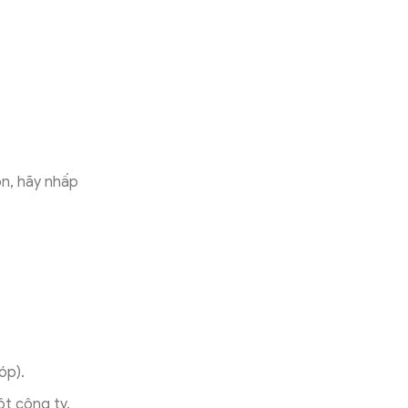
ọn, hãy nhấp
óp).
t công ty.