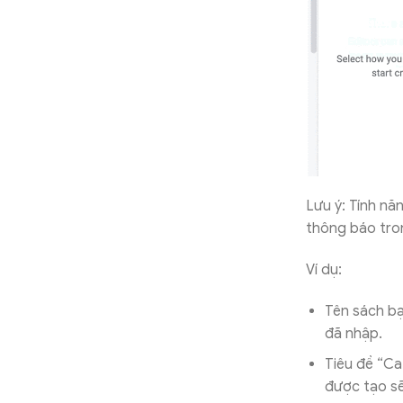
Lưu ý: Tính nă
thông báo tron
Ví dụ:
Tên sách bạ
đã nhập.
Tiêu đề “Ca
được tạo sẽ