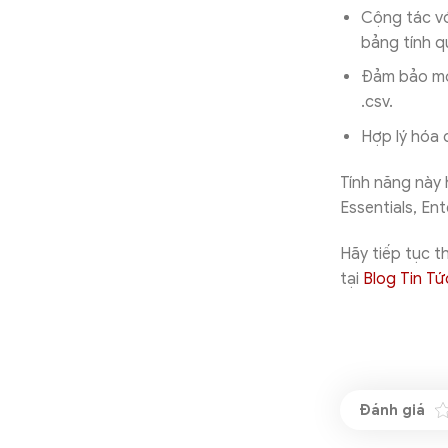
Cộng tác vớ
bảng tính q
Đảm bảo một
.csv.
Hợp lý hóa 
Tính năng này
Essentials, En
Hãy tiếp tục 
tại
Blog Tin T