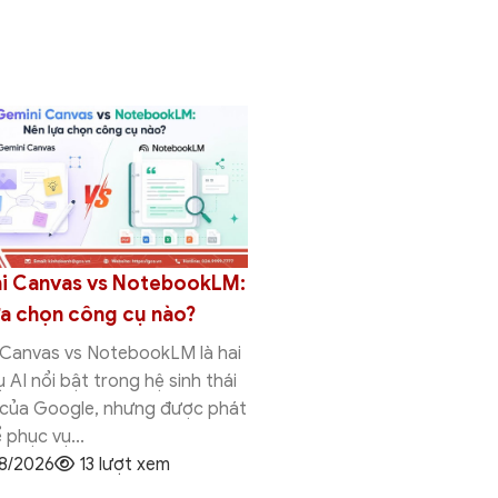
i Canvas vs NotebookLM:
So sánh Gemini Canva
ựa chọn công cụ nào?
Research: Nên chọn c
nào?
 Canvas vs NotebookLM là hai
 AI nổi bật trong hệ sinh thái
Gemini Canvas vs Deep Re
 của Google, nhưng được phát
hai tính năng AI nổi bật tr
ể phục vụ...
thái Gemini của Google, 
8/2026
13 lượt xem
thiết kế để phục...
03/08/2026
12 lượt x