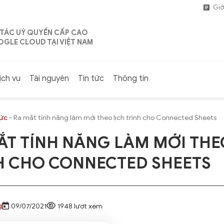
Giớ
 TÁC UỶ QUYỀN CẤP CAO
GLE CLOUD TẠI VIỆT NAM
ịch vụ
Tài nguyên
Tin tức
Thông tin
tức
-
Ra mắt tính năng làm mới theo lịch trình cho Connected Sheets
ẮT TÍNH NĂNG LÀM MỚI THE
H CHO CONNECTED SHEETS
g
09/07/2021
1948 lượt xem