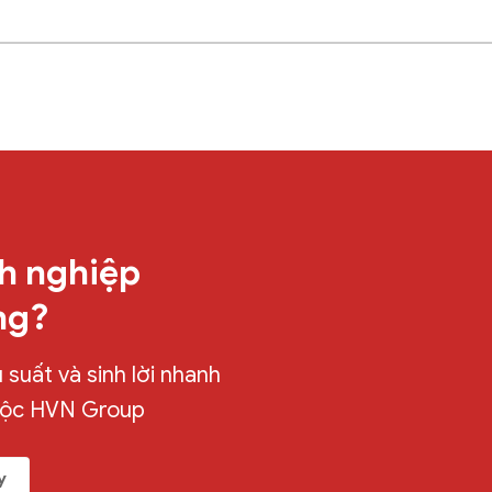
h nghiệp
ng?
suất và sinh lời nhanh
uộc HVN Group
y