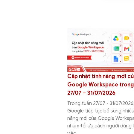
anvas vs Google AI
Cập nhật tính năng mới c
hác nhau ở đâu và nên
Google Workspace trong
g cụ nào?
27/07 – 31/07/2026
vas vs Google AI Studio là
Trong tuần 27/07 - 31/07/2026
ụ AI của Google nhưng
Google tiếp tục bổ sung nhiều
 kế cho những mục đích
năng mới của Google Worksp
hác nhau....
nhằm tối ưu cách người dùng 
26
21 lượt xem
việc,...