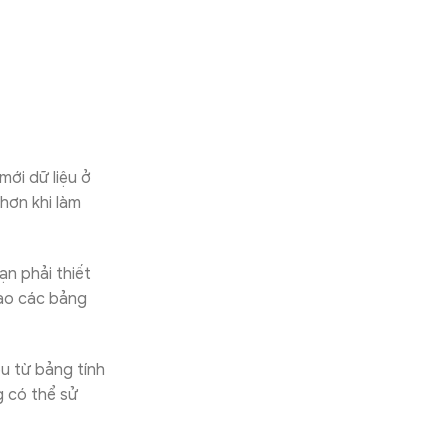
ới dữ liệu ở
 hơn khi làm
n phải thiết
vào các bảng
ệu từ bảng tính
g có thể sử