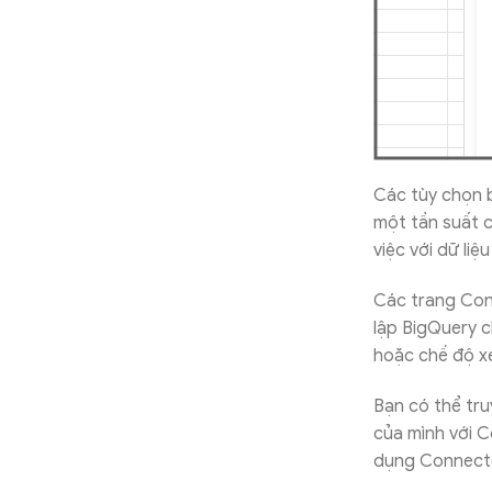
Các tùy chọn b
một tần suất cụ
việc với dữ liệ
Các trang Con
lập BigQuery 
hoặc chế độ x
Bạn có thể tru
của mình với C
dụng Connecte