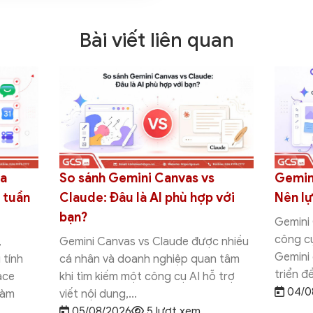
Bài viết liên quan
So sánh Gemini Canvas vs
Gemin
ủa
Claude: Đâu là AI phù hợp với
Nên l
 tuần
bạn?
Gemini
công cụ
Gemini Canvas vs Claude được nhiều
,
Gemini
cá nhân và doanh nghiệp quan tâm
 tính
triển đ
khi tìm kiếm một công cụ AI hỗ trợ
ace
04/0
viết nội dung,...
làm
05/08/2026
5 lượt xem