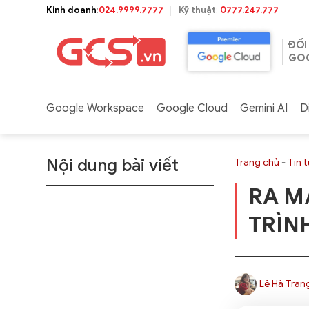
Bỏ
Kinh doanh
:
024.9999.7777
Kỹ thuật
:
0777.247.777
qua
nội
ĐỐI
dung
GOO
Google Workspace
Google Cloud
Gemini AI
D
Nội dung bài viết
Trang chủ
-
Tin 
RA M
TRÌN
Lê Hà Tran