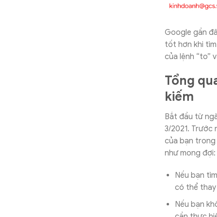
Google gần đây
tốt hơn khi tì
của lệnh “to” 
Tổng qua
kiếm
Bắt đầu từ ngà
3/2021. Trước 
của bạn trong
như mong đợi:
Nếu bạn tìm
có thể thay
Nếu bạn khô
cần thực hi