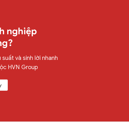
h nghiệp
ng?
suất và sinh lời nhanh
uộc HVN Group
y