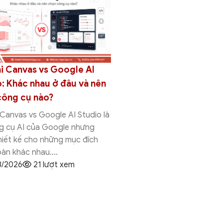
i Canvas vs Google AI
Hướng dẫn cách thêm
: Khác nhau ở đâu và nên
vào Google Sheets chi 
công cụ nào?
A-Z
Canvas vs Google AI Studio là
Thêm Template vào Google
ng cụ AI của Google nhưng
cách đơn giản giúp bạn tạ
hiết kế cho những mục đích
chuyên nghiệp mà không c
àn khác nhau....
từ đầu. Chỉ với...
8/2026
21 lượt xem
31/07/2026
10 lượt xe