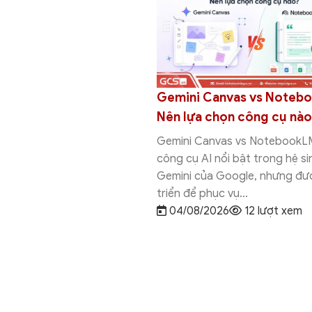
Gemini Canvas vs Noteb
nvas là gì? Tổng quan,
Nên lựa chọn công cụ nào
 lợi ích, cách sử dụng
Gemini Canvas vs NotebookLM
công cụ AI nổi bật trong hệ si
vas là một trong những
Gemini của Google, nhưng đư
nổi bật được Google tích
triển để phục vụ...
ini. Mục đích chính là
04/08/2026
12 lượt xem
hông gian làm...
026
28 lượt xem