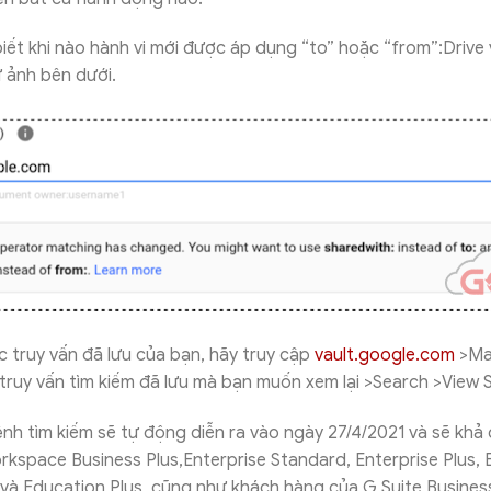
biết khi nào hành vi mới được áp dụng “to” hoặc “from”:Drive 
 ảnh bên dưới.
c truy vấn đã lưu của bạn, hãy truy cập
vault.google.com
>Ma
truy vấn tìm kiếm đã lưu mà bạn muốn xem lại >Search >View 
lệnh tìm kiếm sẽ tự động diễn ra vào ngày 27/4/2021 và sẽ kh
kspace Business Plus,Enterprise Standard, Enterprise Plus,
và Education Plus, cũng như khách hàng của G Suite Busines