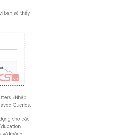
vì bạn sẽ thấy
tters >Nhấp
Saved Queries.
ả dụng cho các
 Education
s và khách