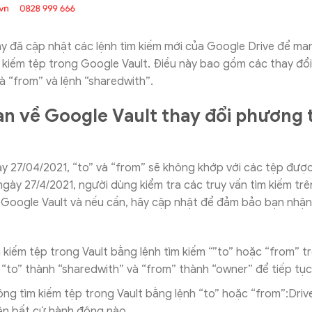
 đã cập nhật các lệnh tìm kiếm mới của Google Drive để man
m kiếm tệp trong Google Vault. Điều này bao gồm các thay đổi 
và “from” và lệnh “sharedwith”.
n về Google Vault thay đổi phương 
y 27/04/2021, “to” và “from” sẽ không khớp với các tệp được
ngày 27/4/2021, người dùng kiểm tra các truy vấn tìm kiếm trê
 Google Vault và nếu cần, hãy cập nhật để đảm bảo bạn nhậ
 kiếm tệp trong Vault bằng lệnh tìm kiếm “”to” hoặc “from” t
 “to” thành “sharedwith” và “from” thành “owner” để tiếp tục
ng tìm kiếm tệp trong Vault bằng lệnh “to” hoặc “from”:Driv
ện bất cứ hành động nào.