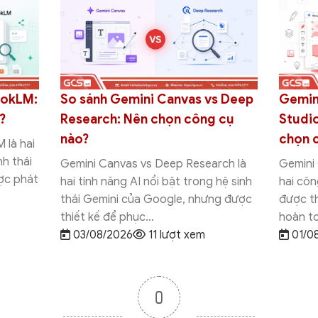
ookLM:
So sánh Gemini Canvas vs Deep
Gemin
?
Research: Nên chọn công cụ
Studio
nào?
chọn 
 là hai
nh thái
Gemini Canvas vs Deep Research là
Gemini 
ợc phát
hai tính năng AI nổi bật trong hệ sinh
hai cô
thái Gemini của Google, nhưng được
được t
thiết kế để phục...
hoàn to
03/08/2026
11 lượt xem
01/0
0