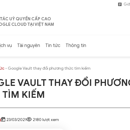
Giớ
 TÁC UỶ QUYỀN CẤP CAO
GLE CLOUD TẠI VIỆT NAM
ịch vụ
Tài nguyên
Tin tức
Thông tin
tức
-
Google Vault thay đổi phương thức tìm kiếm
LE VAULT THAY ĐỔI PHƯƠN
 TÌM KIẾM
g
23/03/2021
2180 lượt xem