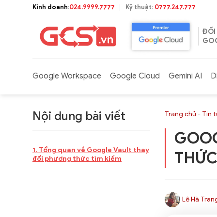
Bỏ
Kinh doanh
:
024.9999.7777
Kỹ thuật
:
0777.247.777
qua
nội
ĐỐI
dung
GOO
Google Workspace
Google Cloud
Gemini AI
D
Nội dung bài viết
Trang chủ
-
Tin 
GOOG
Tổng quan về Google Vault thay
THỨC
đổi phương thức tìm kiếm
Lê Hà Tran