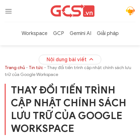
Bỏ
qua
nội
dung
Workspace
GCP
Gemini AI
Giải pháp
Nội dung bài viết
Trang chủ
-
Tin tức
-
Thay đổi tiến trình cập nhật chính sách lưu
trữ của Google Workspace
THAY ĐỔI TIẾN TRÌNH
CẬP NHẬT CHÍNH SÁCH
LƯU TRỮ CỦA GOOGLE
WORKSPACE