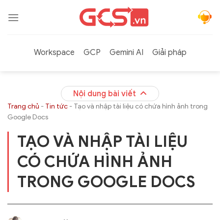
Bỏ
qua
nội
dung
Workspace
GCP
Gemini AI
Giải pháp
Nội dung bài viết
Trang chủ
-
Tin tức
-
Tạo và nhập tài liệu có chứa hình ảnh trong
Google Docs
TẠO VÀ NHẬP TÀI LIỆU
CÓ CHỨA HÌNH ẢNH
TRONG GOOGLE DOCS