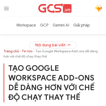
Bỏ
qua
nội
dung
Workspace
GCP
Gemini AI
Giải pháp
Nội dung bài viết
Trang chủ
-
Tin tức
-
Tạo Google Workspace Add-ons dễ dàng
hơn với chế độ chạy thay thế
TẠO GOOGLE
WORKSPACE ADD-ONS
DỄ DÀNG HƠN VỚI CHẾ
ĐỘ CHẠY THAY THẾ