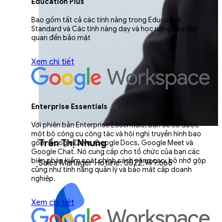
Education Plus
Bao gồm tất cả các tính năng trong Education
Standard và Các tính năng dạy và học nâng cao liên
quan đến bảo mật
Xem chi tiết
Enterprise Essentials
Với phiên bản Enterprise Essentials, bạn sẽ có được
một bộ công cụ cộng tác và hội nghị truyền hình bao
Trần Thị Nhung
gồm Google Drive, Google Docs, Google Meet và
Google Chat. Nó cung cấp cho tổ chức của bạn các
biện pháp kiểm soát chính sách nâng cao, bộ nhớ gộp
Sales Manager Hotline: 0822.999.666
cũng như tính năng quản lý và bảo mật cấp doanh
nghiệp.
Xem chi tiết