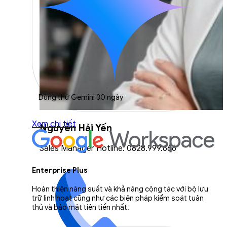
Dùng thử Gemini 30 ngày
Xem chi tiết
Nguyễn Hải Yến
Sales Manager Hotline: 0828.999.666
Enterprise Plus
Hoàn thiện năng suất và khả năng cộng tác với bộ lưu
trữ linh hoạt cũng như các biện pháp kiểm soát tuân
thủ và bảo mật tiên tiến nhất.