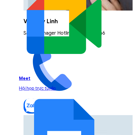
Vũ Thuỳ Linh
Sales Manager Hotline: 0842.999.666
Meet
Hội họp trực tuyến