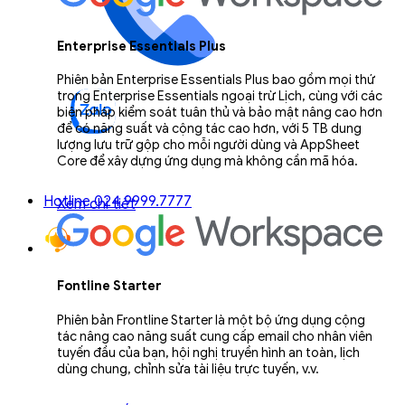
Enterprise Essentials Plus
Phiên bản Enterprise Essentials Plus bao gồm mọi thứ
trong Enterprise Essentials ngoại trừ Lịch, cùng với các
biện pháp kiểm soát tuân thủ và bảo mật nâng cao hơn
để có năng suất và cộng tác cao hơn, với 5 TB dung
lượng lưu trữ gộp cho mỗi người dùng và AppSheet
Core để xây dựng ứng dụng mà không cần mã hóa.
Hotline 024.9999.7777
Xem chi tiết
Fontline Starter
Phiên bản Frontline Starter là một bộ ứng dụng cộng
tác nâng cao năng suất cung cấp email cho nhân viên
tuyến đầu của bạn, hội nghị truyền hình an toàn, lịch
dùng chung, chỉnh sửa tài liệu trực tuyến, v.v.