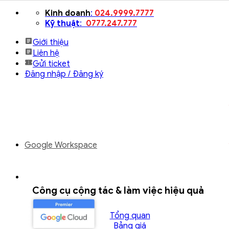
Bỏ
Kinh doanh
:
024.9999.7777
qua
Kỹ thuật
:
0777.247.777
nội
Giới thiệu
dung
Liên hệ
Gửi ticket
Đăng nhập / Đăng ký
Google Workspace
Công cụ cộng tác & làm việc hiệu quả
Tổng quan
Bảng giá