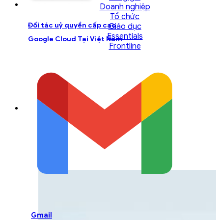
Doanh nghiệp
Tổ chức
Đối tác uỷ quyền cấp cao
Giáo dục
Essentials
Google Cloud Tại Việt Nam
Frontline
LIÊN HỆ ĐỘI NGŨ TƯ
VẤN
Liên hệ với đội ngũ chuyên gia GCS để được
hỗ trợ một cách tốt nhất
Gmail