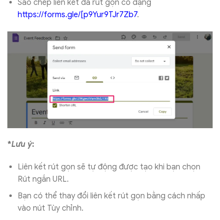
Sao chép liên kết đã rút gọn có dạng
https://forms.gle/[p9Yur9TJr7Zb7
.
*
Lưu ý
:
Liên kết rút gọn sẽ tự động được tạo khi bạn chọn
Rút ngắn URL.
Bạn có thể thay đổi liên kết rút gọn bằng cách nhấp
vào nút Tùy chỉnh.