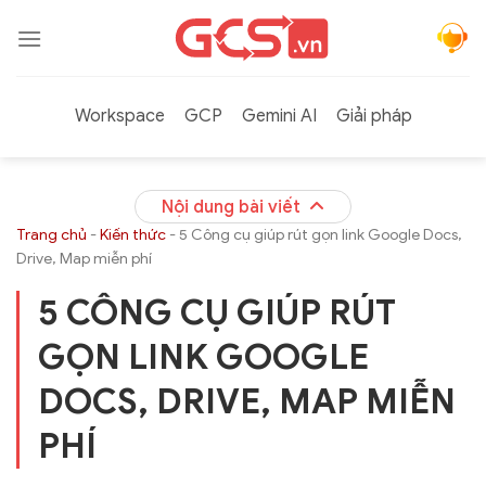
Bỏ
qua
nội
dung
Workspace
GCP
Gemini AI
Giải pháp
Nội dung bài viết
Trang chủ
-
Kiến thức
-
5 Công cụ giúp rút gọn link Google Docs,
Drive, Map miễn phí
5 CÔNG CỤ GIÚP RÚT
GỌN LINK GOOGLE
DOCS, DRIVE, MAP MIỄN
PHÍ