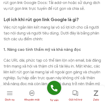
rút gọn link Google Docs: Tải add-on hoặc sử dụng dịch
vụ rút gọn link trực tuyến để rút gọn và chia sẻ.
Lợi ích khi rút gọn link Google là gì?
Việc rút ngắn liên kết mang lại vô số lợi ích cho cả người
tạo nội dung và người tiêu dùng. Dưới đây là bảng phân
tích các ưu điểm chính:
1. Nâng cao tính thẩm mỹ và khả năng đọc
Các URL dài, phức tạp có thể làm lộn xộn email, bài đăng
trên mạng xã hội và thậm chí cả tài liệu in. Mặt khác, các
liên kết rút gọn lại mang lại vẻ ngoài gọn gàng và chuyên
nghiệp. Sự hấp dẫn trực quan này không chỉ cải thiện
khả năng đọc mà còn làm cho nội dung trở nên thẩm mỹ
hơn, có khả năng tăng mức độ tương tác.
Dịch vụ
Khuyến mãi
Gửi hỗ trợ
Zalo
2. Tối ưu hóa không gian trong thời đại kỹ thuật số
Tư vấn