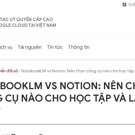
Giớ
 TÁC UỶ QUYỀN CẤP CAO
GLE CLOUD TẠI VIỆT NAM
ịch vụ
Tài nguyên
Tin tức
Thông tin
ển đổi số
-
NotebookLM vs Notion: Nên chọn công cụ nào cho học tập 
BOOKLM VS NOTION: NÊN 
 CỤ NÀO CHO HỌC TẬP VÀ 
?