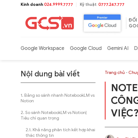
Bỏ
Kinh doanh
:
024.9999.7777
Kỹ thuật
:
0777.247.777
qua
nội
ĐỐI
dung
GOO
Google Workspace
Google Cloud
Gemini AI
D
Nội dung bài viết
Trang chủ
-
Chuy
NOTE
Bảng so sánh nhanh NotebookLM vs
CÔNG
Notion
VIỆC
So sánh NotebookLM vs Notion|
Tiêu chí quan trọng
Khả năng phân tích kết hợp khai
thác thông tin