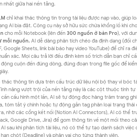
ớn nhất giữa hai nền tảng.
LM
chỉ khai thác thông tin trong tài liệu được nạp vào, giúp l
rạng AI bịa đặt. Công cụ này sở hữu sức chứa khổng lồ khi ch
ồn
cho mỗi Notebook (lên đến
300 nguồn ở bản Pro
), với d
ừ mỗi nguồn.
AI dễ dàng phân tích chéo đa định dạng (đối chi
DF, Google Sheets, link bài báo hay video YouTube) để chỉ ra 
ẩn xác. Mọi câu trả lời đều đính kèm số trích dẫn bạn chỉ cần
 động cuộn đến đúng dòng, đúng đoạn trong file gốc để ki
giây.
 thác thông tin dựa trên cấu trúc dữ liệu nội bộ thay vì bóc tá
Tính năng vượt trội của nền tảng này là các cột thuộc tính tự
hỉ cần cấu hình một lần, AI sẽ tự động đọc hàng trăm trang ghi
a, tóm tắt ý chính hoặc tự động gắn tag phân loại trạng thái 
 ra, nhờ các cổng kết nối (Notion AI Connectors), AI có thể t
lack, Google Drive, Jira) để gom thông tin về một mối theo câ
AI sau khi phân tích tài liệu, nó có thể tự tạo danh sách việc
ền hạn chót (Deadline) và phân vai cho từng thành viên.