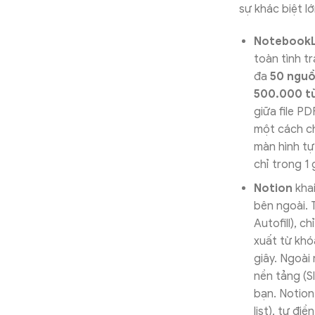
sự khác biệt l
Notebook
toàn tình t
đa
50 ngu
500.000 t
giữa file P
một cách chu
màn hình tự
chỉ trong 1 
Notion
khai
bên ngoài. 
Autofill), c
xuất từ khó
giây. Ngoài
nền tảng (S
bạn. Notion 
list), tự đi