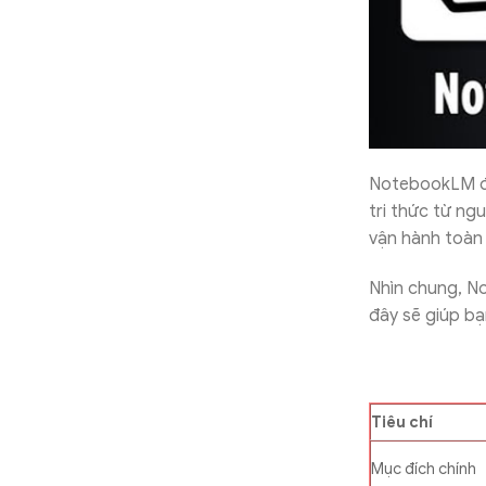
NotebookLM đượ
tri thức từ ng
vận hành toàn 
Nhìn chung, N
đây sẽ giúp bạ
Tiêu chí
Mục đích chính