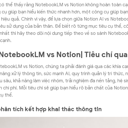
 có thể thấy rằng NotebookLM vs Notion không hoàn toàn cạ
 cụ giúp bạn hiểu kiến thức nhanh hơn, một công cụ giúp bạn
 hiệu quả. Chính vì vậy, để lựa chọn giữa Notion AI vs Noteb
êu sử dụng của bản thân. Để biết rõ từng mục tiêu cụ thể, c
nhất thì hãy theo dõi nội dung tiếp theo về so sánh Notebo
 cạnh.
NotebookLM vs Notion| Tiêu chí qua
tebookLM vs Notion, chúng ta phải đánh giá qua các khía cạ
năng xử lý thông tin, sức mạnh AI, quy trình quản lý tri thức, 
u sâu, khả năng làm việc nhóm, trải nghiệm đa nền tảng, hệ sin
 chi phí. Mỗi tiêu chí sẽ giúp bạn hiểu rõ bản chất của Notion
ụ thể.
hân tích kết hợp khai thác thông tin