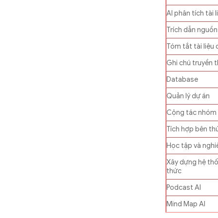
AI phân tích tài l
Trích dẫn nguồn
Tóm tắt tài liệu 
Ghi chú truyền 
Database
Quản lý dự án
Cộng tác nhóm
Tích hợp bên th
Học tập và nghi
Xây dựng hệ thố
thức
Podcast AI
Mind Map AI