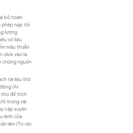
oại bỏ hoàn
o phép nạp tối
ung lượng
ếu số liệu
điểm mâu thuẫn
 click vào là
ểm chứng nguồn
ch tài liệu thô
 động (AI
 chú để trích
chỉ trong vài
ruy cập xuyên
u lệnh của
 cần làm (To-do