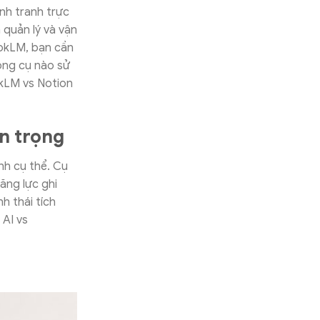
nh tranh trực
 quản lý và vận
ookLM, bạn cần
ông cụ nào sử
okLM vs Notion
n trọng
nh cụ thể. Cụ
năng lực ghi
h thái tích
 AI vs