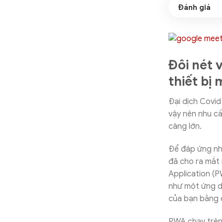
Đôi nét 
thiết bị
Đại dịch Covid
vậy nên nhu c
càng lớn.
Để đáp ứng nhu
đã cho ra mắt
Application (
như một ứng dụ
của bạn bằng c
PWA chạy trên 