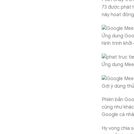
73 được phát h
này hoạt động
Ứng dụng Goog
hình trình khở
Ứng dụng Mee
Gợi ý dùng th
Phiên bản Goo
cũng như khách
Google cá nh
Hy vọng chia 