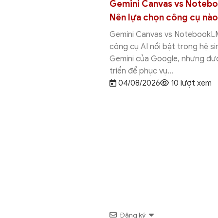
Gemini Canvas vs Deep
Gemini Canvas vs Google
: Nên chọn công cụ
Studio: Khác nhau ở đâu 
chọn công cụ nào?
vas vs Deep Research là
Gemini Canvas vs Google AI St
ng AI nổi bật trong hệ sinh
hai công cụ AI của Google nh
i của Google, nhưng được
được thiết kế cho những mục 
 phục...
hoàn toàn khác nhau....
026
9 lượt xem
01/08/2026
18 lượt xem
…
Đăng ký