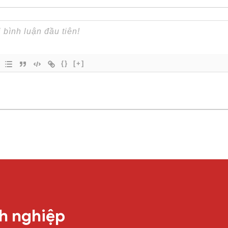
{}
[+]
h nghiệp