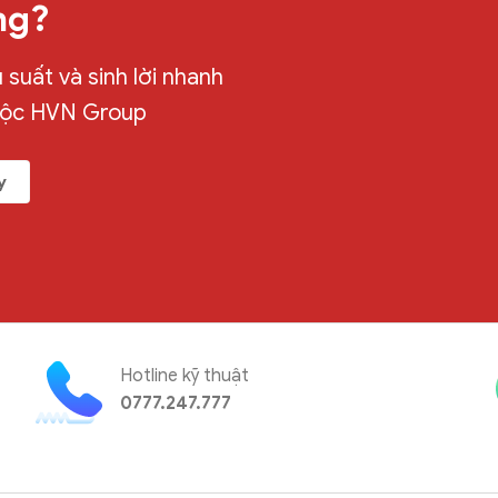
ng?
suất và sinh lời nhanh
uộc HVN Group
y
Hotline kỹ thuật
0777.247.777