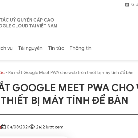
Giớ
 TÁC UỶ QUYỀN CẤP CAO
GLE CLOUD TẠI VIỆT NAM
ịch vụ
Tài nguyên
Tin tức
Thông tin
tức
-
Ra mắt Google Meet PWA cho web trên thiết bị máy tính để bàn
ẮT GOOGLE MEET PWA CHO
THIẾT BỊ MÁY TÍNH ĐỂ BÀN
g
04/08/2021
2162 lượt xem