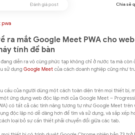
Đánh giá post
Chia sẻ 
về ra mắt Google Meet PWA cho web
 máy tính để bàn
 đang diễn ra vô cùng phức tạp không chỉ ở nước ta mà còn ở 
ầu sử dụng
Google Meet
của cách doanh nghiệp cũng như tr
 cầu của người dùng một cách toàn diện trên mọi thiết bị, 
 một ứng dụng web độc lập mới của Google Meet – Progress
PWA) có tất cả các tính năng tương tự như Google Meet trên
ng độc lập nó dễ dàng hơn để tìm và sử dụng, và sắp xếp hợ
ách loại bỏ sự cần thiết phải chuyển đổi giữa các tab.
mọi thiết bị có trình duyệt Google Chrome phiên bản 73 trở 