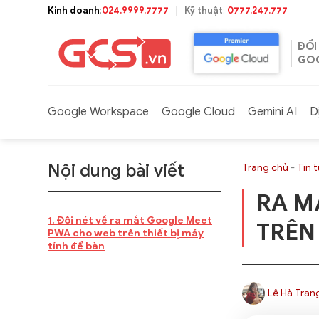
Bỏ
Kinh doanh
:
024.9999.7777
Kỹ thuật
:
0777.247.777
qua
nội
ĐỐI
dung
GOO
Google Workspace
Google Cloud
Gemini AI
D
Nội dung bài viết
Trang chủ
-
Tin 
RA M
Đôi nét về ra mắt Google Meet
TRÊN 
PWA cho web trên thiết bị máy
tính để bàn
Lê Hà Tran