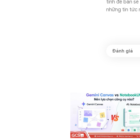
tính để bàn sẽ
những tin tức