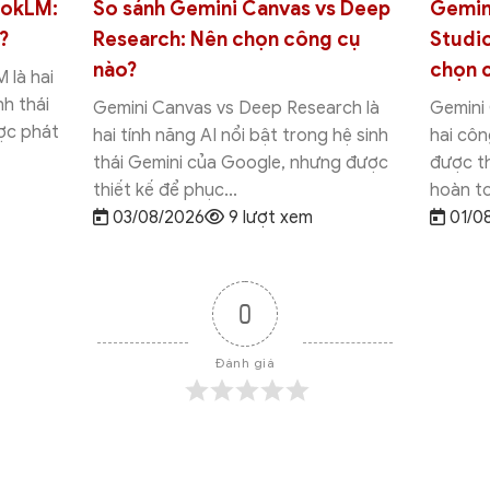
 AI
Hướng dẫn cách thêm Template
Gemini
và nên
vào Google Sheets chi tiết từ
tính n
A-Z
và lưu
udio là
Thêm Template vào Google Sheets là
Gemini
ưng
cách đơn giản giúp bạn tạo bảng tính
tính nă
đích
chuyên nghiệp mà không cần thiết kế
hợp vào
từ đầu. Chỉ với...
mang đế
31/07/2026
8 lượt xem
30/0
0
Đánh giá