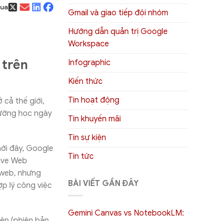
qua
Gmail và giao tiếp đội nhóm
Hướng dẫn quản trị Google
Workspace
 trên
Infographic
Kiến thức
Tin hoạt động
cả thế giới,
ường học ngày
Tin khuyến mãi
Tin sự kiện
mới đây, Google
Tin tức
ive Web
 web, nhưng
BÀI VIẾT GẦN ĐÂY
p lý công việc
Gemini Canvas vs NotebookLM:
lên (phiên bản