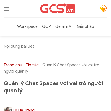
Bỏ
qua
nội
dung
Workspace
GCP
Gemini AI
Giải pháp
Nội dung bài viết
Trang chủ
-
Tin tức
-
Quản lý Chat Spaces với vai trò
người quản lý
Quản lý Chat Spaces với vai trò người
quản lý
Lê Hà Trang