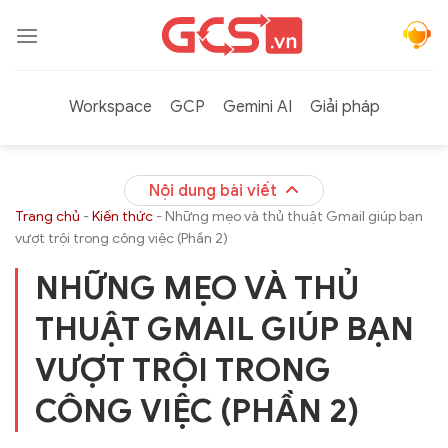
Bỏ
qua
nội
dung
Workspace
GCP
Gemini AI
Giải pháp
Nội dung bài viết
Trang chủ
-
Kiến thức
-
Những mẹo và thủ thuật Gmail giúp bạn
vượt trội trong công việc (Phần 2)
NHỮNG MẸO VÀ THỦ
THUẬT GMAIL GIÚP BẠN
VƯỢT TRỘI TRONG
CÔNG VIỆC (PHẦN 2)