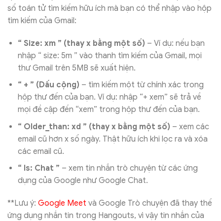
số toán tử tìm kiếm hữu ích mà bạn có thể nhập vào hộp
tìm kiếm của Gmail:
“ Size: xm ” (thay x bằng một số)
– Ví dụ: nếu bạn
nhập “ size: 5m ” vào thanh tìm kiếm của Gmail, mọi
thư Gmail trên 5MB sẽ xuất hiện.
“ + ” (Dấu cộng)
– tìm kiếm một từ chính xác trong
hộp thư đến của bạn. Ví dụ: nhập “+ xem” sẽ trả về
mọi đề cập đến “xem” trong hộp thư đến của bạn.
“ Older_than: xd ” (thay x bằng một số)
– xem các
email cũ hơn x số ngày. Thật hữu ích khi lọc ra và xóa
các email cũ.
“ Is: Chat ”
– xem tin nhắn trò chuyện từ các ứng
dụng của Google như Google Chat.
**Lưu ý:
Google Meet
và Google Trò chuyện đã thay thế
ứng dụng nhắn tin trong Hangouts, vì vậy tin nhắn của