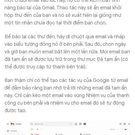
một chuỗi email vào lúc này, họ có thể kích hoạt tính
năng báo lại của Gmail. Thao tác này sẽ ẩn email khỏi
hộp thư đến của bạn và nó sẽ xuất hiện lại giống như
một tin nhắn chưa đọc tại thời điểm bạn chọn.
Để báo lại các thư đến, hãy di chuột qua email và nhấp
vào biểu tượng đồng hồ ở bên phải. Sau đó, chọn ngày
và giờ bạn muốn email bật lên một lần nữa. Mọi email bạn
đã tạm ẩn sẽ được lưu trữ trong thư mục Đã tạm ẩn (có
thể được truy cập từ thanh bên trái).
Bạn thậm chí có thể tạo các tác vụ của Google từ email
để đảm bảo rằng bạn nhớ trả lời những email đã tạm ẩn
này. Chỉ cần kéo một email vào vùng Nhiệm vụ của thanh
công cụ bên phải và nhiệm vụ cho email đó sẽ tự động
được tạo.