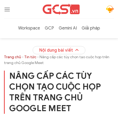
Bỏ
qua
nội
dung
Workspace
GCP
Gemini AI
Giải pháp
Nội dung bài viết
Trang chủ
-
Tin tức
-
Nâng cấp các tùy chọn tạo cuộc họp trên
trang chủ Google Meet
NÂNG CẤP CÁC TÙY
CHỌN TẠO CUỘC HỌP
TRÊN TRANG CHỦ
GOOGLE MEET