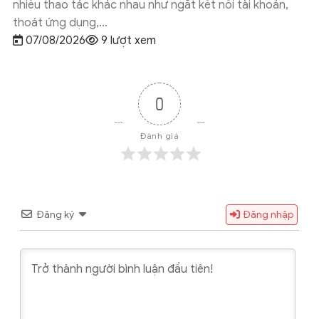
hoản,
đưa tài liệu đang lưu trên Google Drive vào quy tr
làm việc với Grok...
07/08/2026
8 lượt xem
0
Đánh giá
Đăng ký
Đăng nhập