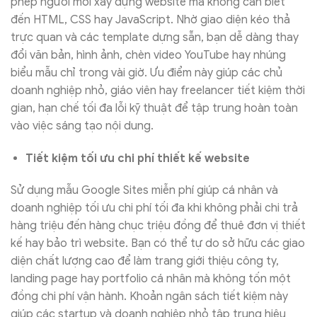
phép người mới xây dựng website mà không cần biết
đến HTML, CSS hay JavaScript. Nhờ giao diện kéo thả
trực quan và các template dựng sẵn, bạn dễ dàng thay
đổi văn bản, hình ảnh, chèn video YouTube hay nhúng
biểu mẫu chỉ trong vài giờ. Ưu điểm này giúp các chủ
doanh nghiệp nhỏ, giáo viên hay freelancer tiết kiệm thời
gian, hạn chế tối đa lỗi kỹ thuật để tập trung hoàn toàn
vào việc sáng tạo nội dung.
Tiết kiệm tối ưu chi phí thiết kế website
Sử dụng mẫu Google Sites miễn phí giúp cá nhân và
doanh nghiệp tối ưu chi phí tối đa khi không phải chi trả
hàng triệu đến hàng chục triệu đồng để thuê đơn vị thiết
kế hay bảo trì website. Bạn có thể tự do sở hữu các giao
diện chất lượng cao để làm trang giới thiệu công ty,
landing page hay portfolio cá nhân mà không tốn một
đồng chi phí vận hành. Khoản ngân sách tiết kiệm này
giúp các startup và doanh nghiệp nhỏ tập trung hiệu