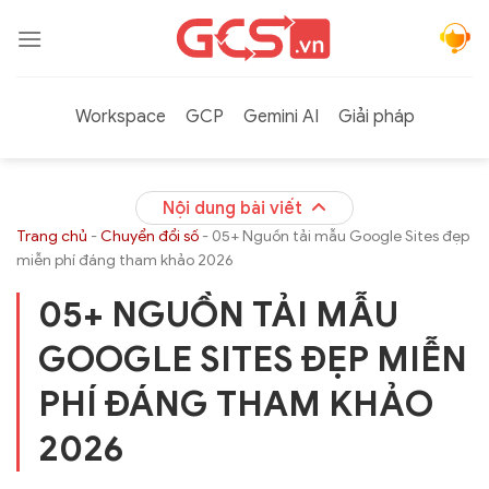
Bỏ
qua
nội
dung
Workspace
GCP
Gemini AI
Giải pháp
Nội dung bài viết
Trang chủ
-
Chuyển đổi số
-
05+ Nguồn tải mẫu Google Sites đẹp
miễn phí đáng tham khảo 2026
05+ NGUỒN TẢI MẪU
GOOGLE SITES ĐẸP MIỄN
PHÍ ĐÁNG THAM KHẢO
2026