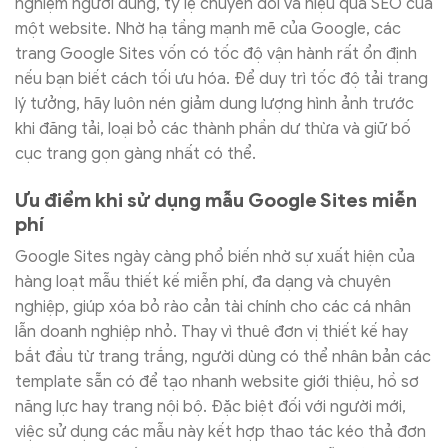
nghiệm người dùng, tỷ lệ chuyển đổi và hiệu quả SEO của
một website. Nhờ hạ tầng mạnh mẽ của Google, các
trang Google Sites vốn có tốc độ vận hành rất ổn định
nếu bạn biết cách tối ưu hóa. Để duy trì tốc độ tải trang
lý tưởng, hãy luôn nén giảm dung lượng hình ảnh trước
khi đăng tải, loại bỏ các thành phần dư thừa và giữ bố
cục trang gọn gàng nhất có thể.
Ưu điểm khi sử dụng mẫu Google Sites miễn
phí
Google Sites ngày càng phổ biến nhờ sự xuất hiện của
hàng loạt mẫu thiết kế miễn phí, đa dạng và chuyên
nghiệp, giúp xóa bỏ rào cản tài chính cho các cá nhân
lẫn doanh nghiệp nhỏ. Thay vì thuê đơn vị thiết kế hay
bắt đầu từ trang trắng, người dùng có thể nhân bản các
template sẵn có để tạo nhanh website giới thiệu, hồ sơ
năng lực hay trang nội bộ. Đặc biệt đối với người mới,
việc sử dụng các mẫu này kết hợp thao tác kéo thả đơn