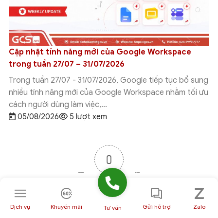
So sánh Gemini Canvas vs Claude: Đâu là AI phù hợp
với bạn?
Gemini Canvas vs Claude được nhiều cá nhân và doanh
nghiệp quan tâm khi tìm kiếm một công cụ AI hỗ trợ viết
nội dung,...
05/08/2026
5 lượt xem
0
Đánh giá
Dịch vụ
Khuyến mãi
Gửi hỗ trợ
Zalo
Tư vấn