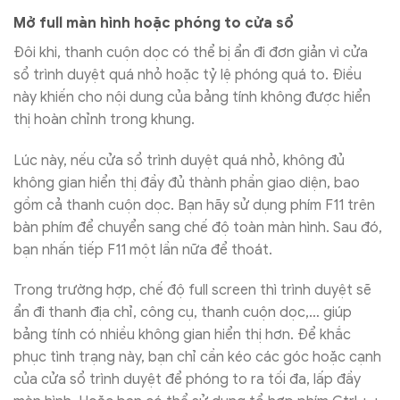
Mở full màn hình hoặc phóng to cửa sổ
Đôi khi, thanh cuộn dọc có thể bị ẩn đi đơn giản vì cửa
sổ trình duyệt quá nhỏ hoặc tỷ lệ phóng quá to. Điều
này khiến cho nội dung của bảng tính không được hiển
thị hoàn chỉnh trong khung.
Lúc này, nếu cửa sổ trình duyệt quá nhỏ, không đủ
không gian hiển thị đầy đủ thành phần giao diện, bao
gồm cả thanh cuộn dọc. Bạn hãy sử dụng phím F11 trên
bàn phím để chuyển sang chế độ toàn màn hình. Sau đó,
bạn nhấn tiếp F11 một lần nữa để thoát.
Trong trường hợp, chế độ full screen thì trình duyệt sẽ
ẩn đi thanh địa chỉ, công cụ, thanh cuộn dọc,… giúp
bảng tính có nhiều không gian hiển thị hơn. Để khắc
phục tình trạng này, bạn chỉ cần kéo các góc hoặc cạnh
của cửa sổ trình duyệt để phóng to ra tối đa, lấp đầy