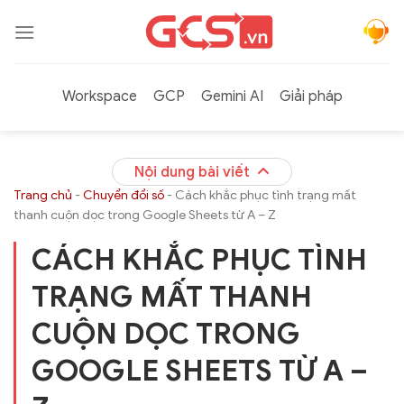
Bỏ
qua
nội
dung
Workspace
GCP
Gemini AI
Giải pháp
Nội dung bài viết
Trang chủ
-
Chuyển đổi số
-
Cách khắc phục tình trạng mất
thanh cuộn dọc trong Google Sheets từ A – Z
CÁCH KHẮC PHỤC TÌNH
TRẠNG MẤT THANH
CUỘN DỌC TRONG
GOOGLE SHEETS TỪ A –