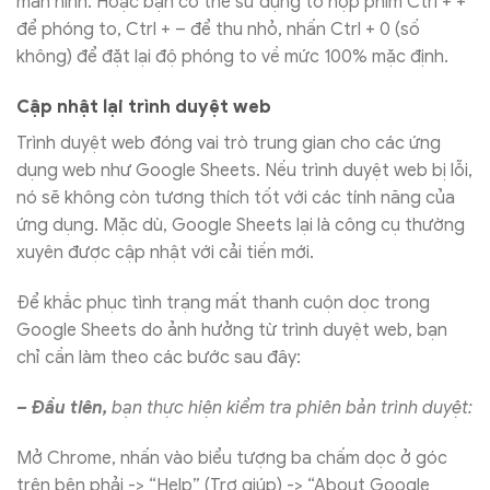
màn hình. Hoặc bạn có thể sử dụng tổ hợp phím Ctrl + +
để phóng to, Ctrl + – để thu nhỏ, nhấn Ctrl + 0 (số
không) để đặt lại độ phóng to về mức 100% mặc định.
Cập nhật lại trình duyệt web
Trình duyệt web đóng vai trò trung gian cho các ứng
dụng web như Google Sheets. Nếu trình duyệt web bị lỗi,
nó sẽ không còn tương thích tốt với các tính năng của
ứng dụng. Mặc dù, Google Sheets lại là công cụ thường
xuyên được cập nhật với cải tiến mới.
Để khắc phục tình trạng mất thanh cuộn dọc trong
Google Sheets do ảnh hưởng từ trình duyệt web, bạn
chỉ cần làm theo các bước sau đây:
– Đầu tiên,
bạn thực hiện kiểm tra phiên bản trình duyệt:
Mở Chrome, nhấn vào biểu tượng ba chấm dọc ở góc
trên bên phải -> “Help” (Trợ giúp) -> “About Google