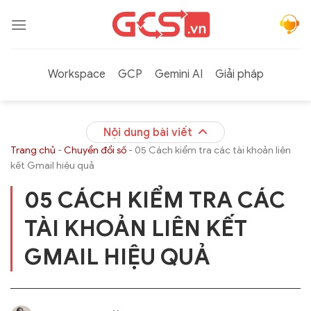
Bỏ
qua
nội
dung
Workspace
GCP
Gemini AI
Giải pháp
Nội dung bài viết
Trang chủ
-
Chuyển đổi số
-
05 Cách kiểm tra các tài khoản liên
kết Gmail hiệu quả
05 CÁCH KIỂM TRA CÁC
TÀI KHOẢN LIÊN KẾT
GMAIL HIỆU QUẢ