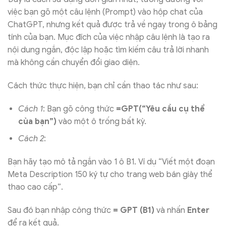
việc bạn gõ một câu lệnh (Prompt) vào hộp chat của
ChatGPT, nhưng kết quả được trả về ngay trong ô bảng
tính của bạn. Mục đích của việc nhập câu lệnh là tạo ra
nội dung ngắn, độc lập hoặc tìm kiếm câu trả lời nhanh
mà không cần chuyển đổi giao diện.
Cách thức thực hiện, bạn chỉ cần thao tác như sau:
Cách 1
: Bạn gõ công thức
=GPT(“Yêu cầu cụ thể
của bạn”)
vào một ô trống bất kỳ.
Cách 2
:
Bạn hãy tạo mô tả ngắn vào 1 ô B1. Ví dụ “Viết một đoạn
Meta Description 150 ký tự cho trang web bán giày thể
thao cao cấp”.
Sau đó bạn nhập công thức
= GPT (B1)
và nhấn
Enter
để ra kết quả.