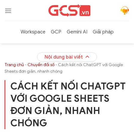
Bỏ
qua
nội
dung
Workspace
GCP
Gemini AI
Giải pháp
Nội dung bài viết
Trang chủ
-
Chuyển đổi số
-
Cách kết nối ChatGPT với Google
Sheets đơn giản, nhanh chóng
CÁCH KẾT NỐI CHATGPT
VỚI GOOGLE SHEETS
ĐƠN GIẢN, NHANH
CHÓNG