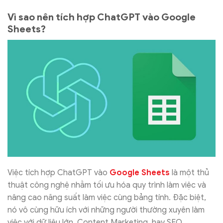
Vì sao nên tích hợp ChatGPT vào Google
Sheets?
Việc tích hợp ChatGPT vào
Google Sheets
là một thủ
thuật công nghệ nhằm tối ưu hóa quy trình làm việc và
nâng cao năng suất làm việc cùng bảng tính. Đặc biệt,
nó vô cùng hữu ích với những người thường xuyên làm
việc với dữ liệu lớn, Content Marketing, hay SEO.