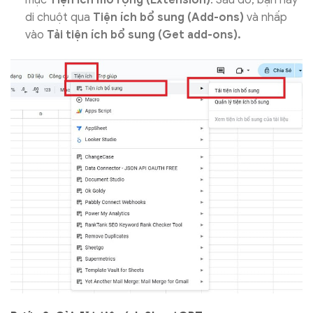
mục
Tiện ích mở rộng (Extension)
. Sau đó, bạn hãy
di chuột qua
Tiện ích bổ sung (Add-ons)
và nhấp
vào
Tải tiện ích bổ sung (Get add-ons).