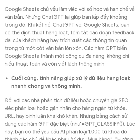
Google Sheets chủ yếu làm việc với số học và hạn chế về
văn bản. Nhưng ChatGPT lại giúp bạn lấp đầy khoảng
trống đó. Khi kết nối ChatGPT với Google Sheets, bạn
có thể dịch thuật hàng loạt, tóm tắt các đoạn feedback
dài của khách hàng hay trích xuất các thông tin quan
trọng từ một cột văn bản lộn xộn. Các hàm GPT biến
Google Sheets thành một công cụ đa năng, không chỉ
hiểu thuật toán và còn viết lách thông minh.
Cuối cùng, tính năng giúp xử lý dữ liệu hàng loạt
nhanh chóng và thông minh.
Đối với các nhà phân tích dữ liệu hoặc chuyên gia SEO,
việc phân loại hoặc gán nhãn cho hàng ngàn từ khóa,
URL, hay bình luận khá khó khăn. Nhưng bằng cách sử
dụng các hàm GPT đặc biệt (như =GPT_CLASSIFY()). Lúc
này, bạn có thể yêu cầu AI phân loại 1.000 từ khóa đó
thành các chủ đề khác nhau (ví dụ: “Mua hàng”, “Hướng