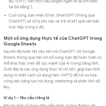
dụ: =GPT(“Viết một câu slogan ngắn về du lịch biển
tại Đà Nẵng”).
Cuối cùng, bạn nhấn Enter, SheetGPT (thông qua
ChatGPT) sẽ xử lý yêu cầu và trả về kết quả văn bản
trực tiếp trong ô đó.
Một số ứng dụng thực tế của ChatGPT trong
Google Sheets
Sau khi đã hoàn tất việc kết nối ChatGPT với Google
Sheets thông qua tiện ích bổ sung, bạn đã hoàn toàn có
thể khai thác triệt để sức mạnh của AI trong bảng tính.
Dưới đây là các ứng dụng thực tế chi tiết, giúp bạn hình
dung rõ nhất cách sử dụng hàm =GPT() để tối ưu hóa
công việc sáng tạo nội dung, marketing và phân tích dữ
liệu.
Ví dụ 1 – Yêu cầu riêng lẻ
Đây là cách sử dụng đơn giản nhất, tương đương với