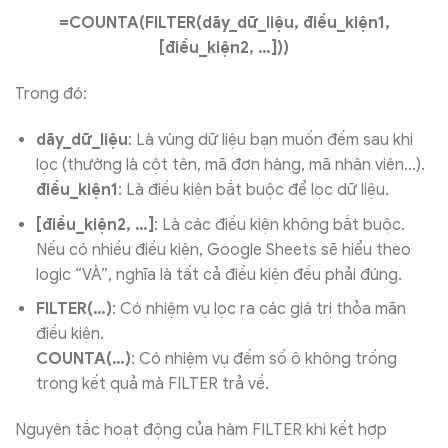
=COUNTA(FILTER(dãy_dữ_liệu, điều_kiện1,
[điều_kiện2, …]))
Trong đó:
dãy_dữ_liệu
: Là vùng dữ liệu bạn muốn đếm sau khi
lọc (thường là cột tên, mã đơn hàng, mã nhân viên…).
điều_kiện1
: Là điều kiện bắt buộc để lọc dữ liệu.
[điều_kiện2, …]
: Là các điều kiện không bắt buộc.
Nếu có nhiều điều kiện, Google Sheets sẽ hiểu theo
logic “VÀ”, nghĩa là tất cả điều kiện đều phải đúng.
FILTER(…)
: Có nhiệm vụ lọc ra các giá trị thỏa mãn
điều kiện.
COUNTA(…)
: Có nhiệm vụ đếm số ô không trống
trong kết quả mà FILTER trả về.
Nguyên tắc hoạt động của hàm FILTER khi kết hợp