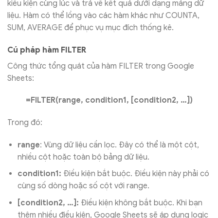
kiều kiện cùng lúc và trả về kết quả dưới dạng mảng dữ
liệu. Hàm có thể lồng vào các hàm khác như COUNTA,
SUM, AVERAGE để phục vụ mục đích thống kê.
Cú pháp hàm FILTER
Công thức tổng quát của hàm FILTER trong Google
Sheets:
=FILTER(range, condition1, [condition2, …])
Trong đó:
range
: Vùng dữ liệu cần lọc. Đây có thể là một cột,
nhiều cột hoặc toàn bộ bảng dữ liệu.
condition1:
Điều kiện bắt buộc. Điều kiện này phải có
cùng số dòng hoặc số cột với range.
[condition2, …]:
Điều kiện không bắt buộc. Khi bạn
thêm nhiều điều kiện, Google Sheets sẽ áp dụng logic