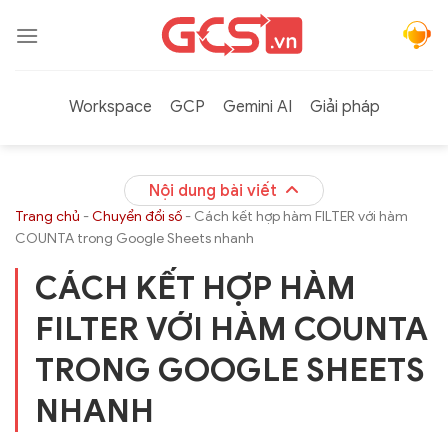
Bỏ
qua
nội
dung
Workspace
GCP
Gemini AI
Giải pháp
Nội dung bài viết
Trang chủ
-
Chuyển đổi số
-
Cách kết hợp hàm FILTER với hàm
COUNTA trong Google Sheets nhanh
CÁCH KẾT HỢP HÀM
FILTER VỚI HÀM COUNTA
TRONG GOOGLE SHEETS
NHANH