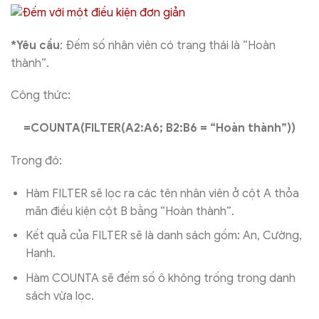
*Yêu cầu
: Đếm số nhân viên có trạng thái là “H
oàn
thành”.
Công thức:
=COUNTA(FILTER(A2:A6; B2:B6 = “Hoàn thành”))
Trong đó:
Hàm FILTER sẽ lọc ra các tên nhân viên ở cột A thỏa
mãn điều kiện cột B bằng “Hoàn thành”.
Kết quả của FILTER sẽ là danh sách gồm: An, Cường,
Hạnh.
Hàm COUNTA sẽ đếm số ô không trống trong danh
sách vừa lọc.