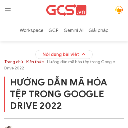
Bỏ
qua
nội
dung
Workspace
GCP
Gemini AI
Giải pháp
Nội dung bài viết
Trang chủ
-
Kiến thức
-
Hướng dẫn mã hóa tệp trong Google
Drive 2022
HƯỚNG DẪN MÃ HÓA
TỆP TRONG GOOGLE
DRIVE 2022