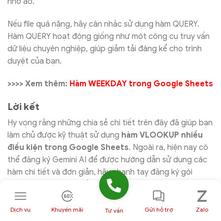
nhớ ảo.
Nếu file quá nặng, hãy cân nhắc sử dụng hàm QUERY.
Hàm QUERY hoạt động giống như một công cụ truy vấn
dữ liệu chuyên nghiệp, giúp giảm tải đáng kể cho trình
duyệt của bạn.
>>>> Xem thêm:
Hàm WEEKDAY trong Google Sheets
Lời kết
Hy vọng rằng những chia sẻ chi tiết trên đây đã giúp bạn
làm chủ được kỹ thuật sử dụng
hàm VLOOKUP nhiều
điều kiện trong Google Sheets
. Ngoài ra, hiện nay có
thể đăng ký Gemini AI để được hướng dẫn sử dụng các
hàm chi tiết và đơn giản, hãy nhanh tay đăng ký gói
Google Workspace để sở hữu Gemini AI được tích hợp
vào bộ công cụ Google Sheet, Docs,….
Dịch vụ
Khuyến mãi
Gửi hỗ trợ
Zalo
Tư vấn
Nếu bạn còn thắc mắc về cách triển khai thực tế, đừng