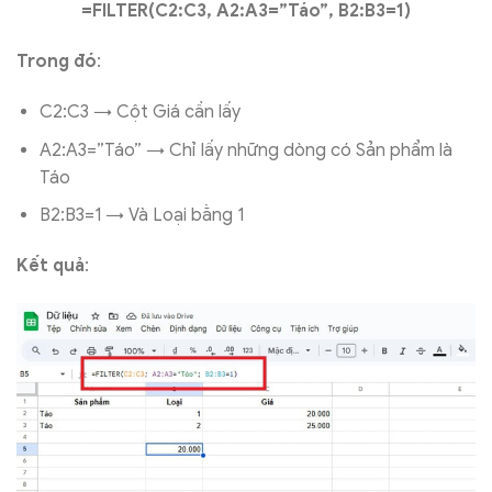
=FILTER(C2:C3, A2:A3=”Táo”, B2:B3=1)
Trong đó
:
C2:C3 → Cột Giá cần lấy
A2:A3=”Táo” → Chỉ lấy những dòng có Sản phẩm là
Táo
B2:B3=1 → Và Loại bằng 1
Kết quả
: