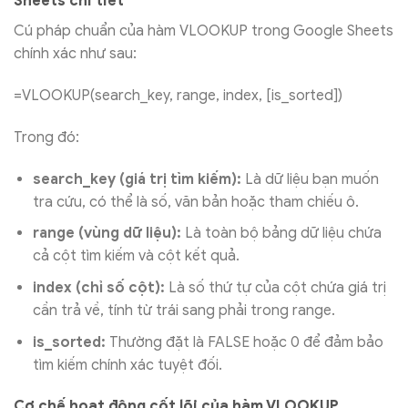
Sheets chi tiết
Cú pháp chuẩn của hàm VLOOKUP trong Google Sheets
chính xác như sau:
=VLOOKUP(search_key, range, index, [is_sorted])
Trong đó:
search_key (giá trị tìm kiếm):
Là dữ liệu bạn muốn
tra cứu, có thể là số, văn bản hoặc tham chiếu ô.
range (vùng dữ liệu):
Là toàn bộ bảng dữ liệu chứa
cả cột tìm kiếm và cột kết quả.
index (chỉ số cột):
Là số thứ tự của cột chứa giá trị
cần trả về, tính từ trái sang phải trong range.
is_sorted:
Thường đặt là FALSE hoặc 0 để đảm bảo
tìm kiếm chính xác tuyệt đối.
Cơ chế hoạt động cốt lõi của hàm VLOOKUP