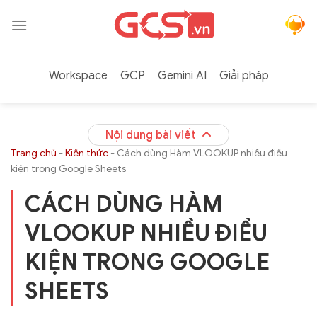
Bỏ
qua
nội
dung
Workspace
GCP
Gemini AI
Giải pháp
Nội dung bài viết
Trang chủ
-
Kiến thức
-
Cách dùng Hàm VLOOKUP nhiều điều
kiện trong Google Sheets
CÁCH DÙNG HÀM
VLOOKUP NHIỀU ĐIỀU
KIỆN TRONG GOOGLE
SHEETS