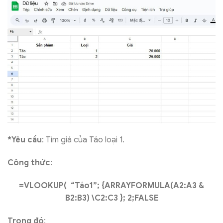
*Yêu cầu
: Tìm giá của Táo loại 1.
Công thức
:
=VLOOKUP( “Táo1”; {ARRAYFORMULA(A2:A3 &
B2:B3) \C2:C3 }; 2;FALSE
Trong đó
: