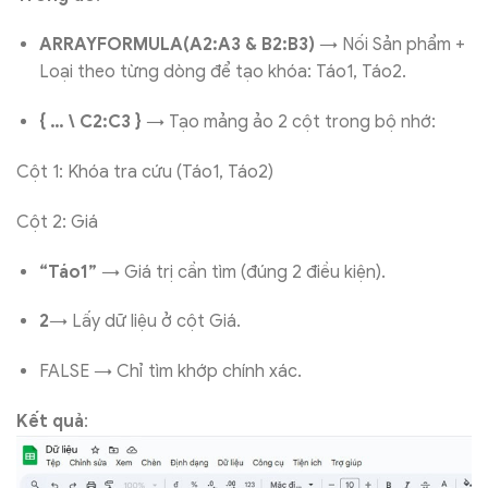
ARRAYFORMULA(A2:A3 & B2:B3)
→ Nối Sản phẩm +
Loại theo từng dòng để tạo khóa: Táo1, Táo2.
{ … \ C2:C3 }
→ Tạo mảng ảo 2 cột trong bộ nhớ:
Cột 1: Khóa tra cứu (Táo1, Táo2)
Cột 2: Giá
“Táo1”
→ Giá trị cần tìm (đúng 2 điều kiện).
2
→ Lấy dữ liệu ở cột Giá.
FALSE → Chỉ tìm khớp chính xác.
Kết quả
: