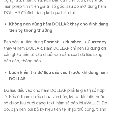
cộng, trừ, nhân, chia. Nếu bạn cần tính toán, hãy thực
hiện phép tính trên giá trị số gốc, sau đó mới dùng hàm
DOLLAR để định dạng kết quả hiển thị.
Không nên dùng hàm DOLLAR thay cho định dạng
tiền tệ thông thường
Bạn nên ưu tiên dùng
Format → Number → Currency
thay vì hàm DOLLAR. Hàm DOLLAR chỉ nên sử dụng khi
cần ghép tiền tệ vào chuỗi văn bản, xuất dữ liệu sang
báo cáo, thông báo.
Luôn kiểm tra dữ liệu đầu vào trước khi dùng hàm
DOLLAR
Dữ liệu đầu vào cho hàm DOLLAR phải là giá trị số hợp
lệ. Nếu ô tham chiếu chứa văn bản, ký tự đặc biệt hoặc
số được lưu dưới dạng text, hàm sẽ báo lỗi #VALUE!. Do
đó, bạn nên loại bỏ ký hiệu tiền tệ nhập thủ công, tránh