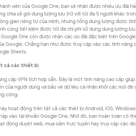
thành viên của Google One, bạn sẽ nhận được nhiều ưu đãi h
ng chia sẻ gói dung lượng lưu trữ với tối đa 5 người khác tron
ông gian riêng tư của mình, nhưng tổng dung lượng được tín
đình cũng tiết kiệm được tối đa chi phí sử dụng dung lượng lưu 
a Google One còn được nhận các ưu đãi đặc biệt trên Google
của Google. Chẳng hạn như được truy cập vào các tính năng 
ogle Sheets.
 cả các thiết bị
ng cấp VPN tích hợp sẵn. Đây là một tính năng cao cấp giúp
n của người dùng và bảo vệ dữ liệu cá nhân khỏi các mối đe 
ng cộng.
này hoạt động trên tất cả các thiết bị Android, iOS, Windo
hập vào tài khoản Google One. Nhờ đó, bạn hoàn toàn có th
oạt động duyệt web, mua sắm trực tuyến hay truy cập các dị