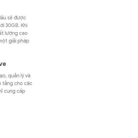
đầu sẽ được
ới 30GB. Khi
ất lượng cao
một giải pháp
.
ve
ạo, quản lý và
n tảng cho các
hỉ cung cấp
B