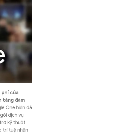
 phí của
n tảng đám
le One hiện đã
gói dịch vụ
rợ kỹ thuật
 trí tuệ nhân