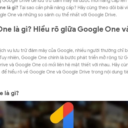
 Google Drive để lưu trữ đám mây và được mời nâng cấp lê
e là gì?
Tại sao cần phải nâng cấp? Hãy cùng theo dõi bài v
gle One và những so sánh cụ thể nhất với Google Drive.
ne là gì? Hiểu rõ giữa Google One v
ịch vụ lưu trữ đám mây của Google, nhiều người thường chỉ b
Tuy nhiên, Google One chính là bước phát triển mở rộng từ G
ive và Google One có mối liên hệ mật thiết với nhau. Hãy cùn
 để hiểu rõ về Google One và Google Drive trong nội dung ti
 là gì?