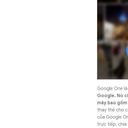
Google One là 
Google. Nó c
mây bao gồm 
thay thế cho c
của Google On
trực tiếp, chi