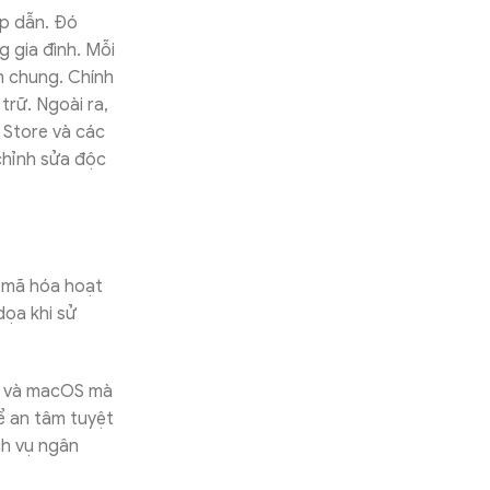
ấp dẫn. Đó
g gia đình. Mỗi
h chung. Chính
trữ. Ngoài ra,
 Store và các
chỉnh sửa độc
 mã hóa hoạt
dọa khi sử
ws và macOS mà
ể an tâm tuyệt
ch vụ ngân