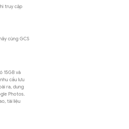
hi truy cập
, hãy cùng GCS
có 15GB và
 nhu cầu lưu
ài ra, dung
gle Photos.
, tài liệu