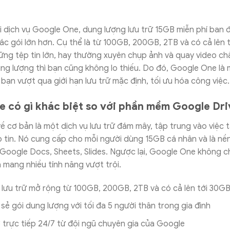
i dịch vụ Google One, dung lượng lưu trữ 15GB miễn phí ban 
ác gói lớn hơn. Cụ thể là từ 100GB, 200GB, 2TB và có cả lên t
hững tệp tin lớn, hay thường xuyên chụp ảnh và quay video ch
ng lượng thì bạn cũng không lo thiếu. Do đó, Google One là 
 bạn vượt qua giới hạn lưu trữ mặc định, tối ưu hóa công việc
 có gì khác biệt so với phần mềm Google Dri
ề cơ bản là một dịch vụ lưu trữ đám mây, tập trung vào việc t
p tin. Nó cung cấp cho mỗi người dùng 15GB cá nhân và là nề
Google Docs, Sheets, Slides. Ngược lại, Google One không c
 mang nhiều tính năng vượt trội.
lưu trữ mở rộng từ 100GB, 200GB, 2TB và có cả lên tới 30G
 sẻ gói dung lượng với tối đa 5 người thân trong gia đình
 trực tiếp 24/7 từ đội ngũ chuyên gia của Google