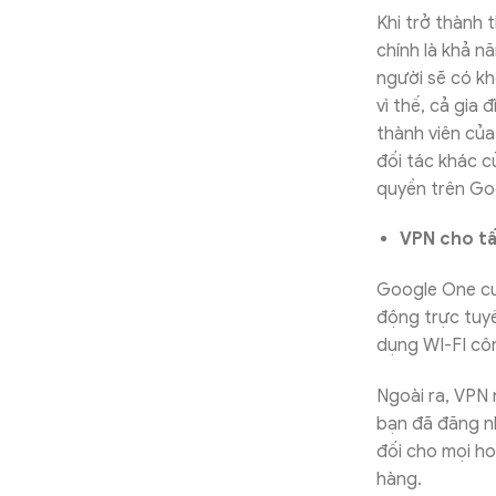
Khi trở thành 
chính là khả nă
người sẽ có kh
vì thế, cả gia 
thành viên củ
đối tác khác 
quyền trên Go
VPN cho tất
Google One cu
động trực tuyế
dụng WI-FI cô
Ngoài ra, VPN 
bạn đã đăng n
đối cho mọi h
hàng.