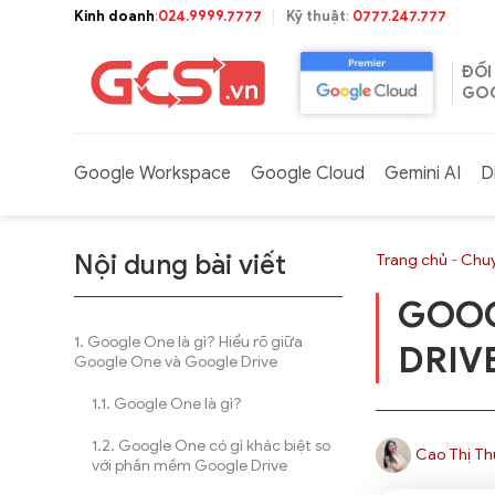
Bỏ
Kinh doanh
:
024.9999.7777
Kỹ thuật
:
0777.247.777
qua
nội
ĐỐI
dung
GOO
Google Workspace
Google Cloud
Gemini AI
D
Nội dung bài viết
Trang chủ
-
Chuy
GOOG
Google One là gì? Hiểu rõ giữa
DRIV
Google One và Google Drive
Google One là gì?
Google One có gì khác biệt so
Cao Thị Th
với phần mềm Google Drive