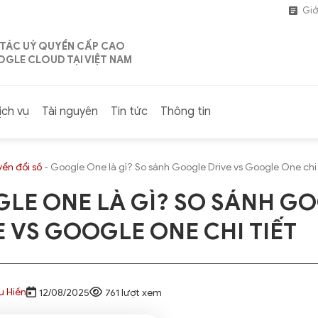
Giớ
 TÁC UỶ QUYỀN CẤP CAO
GLE CLOUD TẠI VIỆT NAM
ịch vụ
Tài nguyên
Tin tức
Thông tin
ển đổi số
-
Google One là gì? So sánh Google Drive vs Google One chi 
LE ONE LÀ GÌ? SO SÁNH G
E VS GOOGLE ONE CHI TIẾT
u Hiền
12/08/2025
761 lượt xem