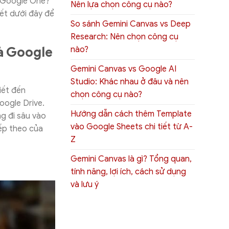
n Google One?
Nên lựa chọn công cụ nào?
iết dưới đây để
So sánh Gemini Canvas vs Deep
Research: Nên chọn công cụ
à Google
nào?
Gemini Canvas vs Google AI
Studio: Khác nhau ở đâu và nên
iết đến
chọn công cụ nào?
oogle Drive.
Hướng dẫn cách thêm Template
g đi sâu vào
vào Google Sheets chi tiết từ A-
ếp theo của
Z
Gemini Canvas là gì? Tổng quan,
tính năng, lợi ích, cách sử dụng
và lưu ý