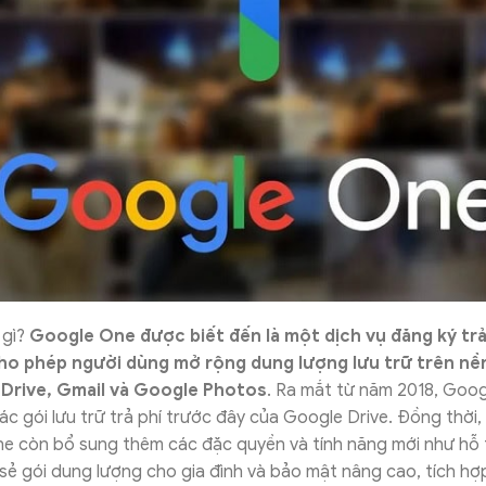
gì?
Google One được biết đến là một dịch vụ đăng ký trả
ho phép người dùng mở rộng dung lượng lưu trữ trên nề
Drive, Gmail và Google Photos
. Ra mắt từ năm 2018, Goog
ác gói lưu trữ trả phí trước đây của Google Drive. Đồng thời, 
e còn bổ sung thêm các đặc quyền và tính năng mới như hỗ t
a sẻ gói dung lượng cho gia đình và bảo mật nâng cao, tích hợp