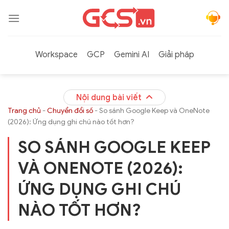
Bỏ
qua
nội
dung
Workspace
GCP
Gemini AI
Giải pháp
Nội dung bài viết
Trang chủ
-
Chuyển đổi số
-
So sánh Google Keep và OneNote
(2026): Ứng dụng ghi chú nào tốt hơn?
SO SÁNH GOOGLE KEEP
VÀ ONENOTE (2026):
ỨNG DỤNG GHI CHÚ
NÀO TỐT HƠN?