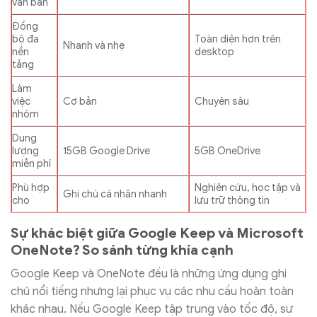
văn bản
Đồng
bộ đa
Toàn diện hơn trên
Nhanh và nhẹ
nền
desktop
tảng
Làm
việc
Cơ bản
Chuyên sâu
nhóm
Dung
lượng
15GB Google Drive
5GB OneDrive
miễn phí
Phù hợp
Nghiên cứu, học tập và
Ghi chú cá nhân nhanh
cho
lưu trữ thông tin
Sự khác biệt giữa Google Keep và Microsoft
OneNote? So sánh từng khía cạnh
Google Keep và OneNote đều là những ứng dụng ghi
chú nổi tiếng nhưng lại phục vụ các nhu cầu hoàn toàn
khác nhau. Nếu Google Keep tập trung vào tốc độ, sự