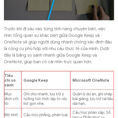
Trước khi đi sâu vào từng tính năng chuyên biệt, việc
nhìn tổng quan sự khác biệt giữa Google Keep và
OneNote sẽ giúp người dùng nhanh chóng xác định đâu
là công cụ phù hợp với nhu cầu thực tế của mình. Dưới
đây là bảng so sánh nhanh giữa Google Keep và
OneNote, giúp bạn có cái nhìn trực quan hơn.
Tiêu
chí so
Google Keep
Microsoft OneNote
sánh
Mục
Ghi chú nhanh, lưu trữ ý
Quản lý dự án, ghi chép
đích cốt
tưởng tức thời, lập to-do
bài giảng, lưu trữ tài liệu
lõi
list gọn nhẹ.
dài hạn.
Cấu trúc phân cấp: Sổ
Mô hình
Cấu trúc phẳng, phân loại
tay >> Phân mục >>