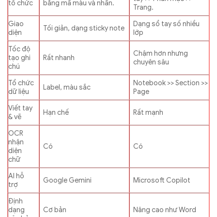
tổ chức
bằng mã màu và nhãn.
Trang.
Giao
Dạng sổ tay số nhiều
Tối giản, dạng sticky note
diện
lớp
Tốc độ
Chậm hơn nhưng
tạo ghi
Rất nhanh
chuyên sâu
chú
Tổ chức
Notebook >> Section >>
Label, màu sắc
dữ liệu
Page
Viết tay
Hạn chế
Rất mạnh
& vẽ
OCR
nhận
Có
Có
diện
chữ
AI hỗ
Google Gemini
Microsoft Copilot
trợ
Định
dạng
Cơ bản
Nâng cao như Word