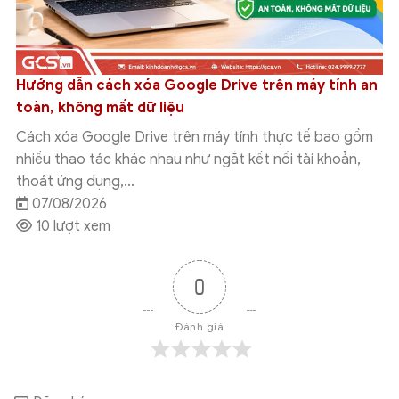
máy tính an
Tích hợp Google Drive với Grok Studio:
cách kết nối chi tiết
c tế bao gồm
Tích hợp Google Drive với Grok Studio giú
tài khoản,
đưa tài liệu đang lưu trên Google Drive vào 
làm việc với Grok...
07/08/2026
9 lượt xem
0
Đánh giá