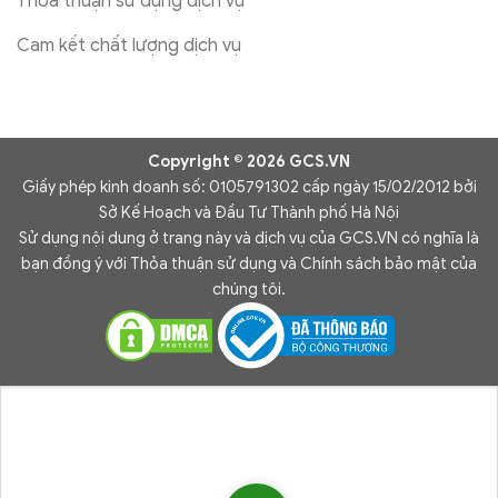
Thỏa thuận sử dụng dịch vụ
Cam kết chất lượng dịch vụ
Copyright © 2026 GCS.VN
Giấy phép kinh doanh số: 0105791302 cấp ngày 15/02/2012 bởi
Sở Kế Hoạch và Đầu Tư Thành phố Hà Nội
Sử dụng nội dung ở trang này và dịch vụ của GCS.VN có nghĩa là
bạn đồng ý với Thỏa thuận sử dụng và Chính sách bảo mật của
chúng tôi.