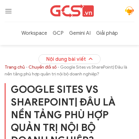
Bỏ
qua
nội
dung
Workspace
GCP
Gemini AI
Giải pháp
Nội dung bài viết
Trang chủ
-
Chuyển đổi số
-
Google Sites vs SharePoint| Đâu là
nền tảng phù hợp quản trị nội bộ doanh nghiệp?
GOOGLE SITES VS
SHAREPOINT| ĐÂU LÀ
NỀN TẢNG PHÙ HỢP
QUẢN TRỊ NỘI BỘ