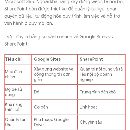
Microsoft 365. Ngoài khả năng xây dựng website nội bộ,
SharePoint còn được thiết kế để quản lý tài liệu, phân
quyền dữ liệu, tự động hóa quy trình làm việc và hỗ trợ
vận hành ở quy mô lớn.
Dưới đây là bảng so sánh nhanh về Google Sites vs
SharePoint:
Tiêu chí
Google Sites
SharePoint
Xây dựng website và
Quản trị nội dung và tài
Mục đích
cổng thông tin đơn
liệu nội bộ doanh
chính
giản
nghiệp
Độ dễ sử
Dễ
Trung bình đến khó
dụng
Khả năng
Cơ bản
Linh hoạt
thiết kế
Quản lý tài
Phụ thuộc Google
Chuyên sâu
liệu
Drive