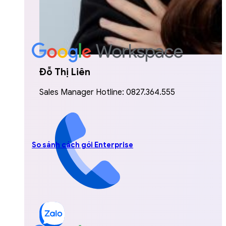
Đỗ Thị Liên
Sales Manager Hotline: 0827.364.555
So sánh cách gói Enterprise