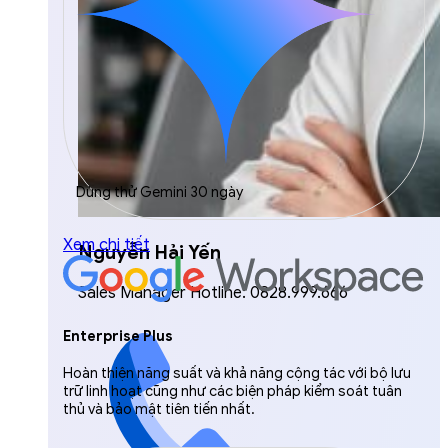
Dùng thử Gemini 30 ngày
Xem chi tiết
Nguyễn Hải Yến
Sales Manager Hotline: 0828.999.666
Enterprise Plus
Hoàn thiện năng suất và khả năng cộng tác với bộ lưu
trữ linh hoạt cũng như các biện pháp kiểm soát tuân
thủ và bảo mật tiên tiến nhất.