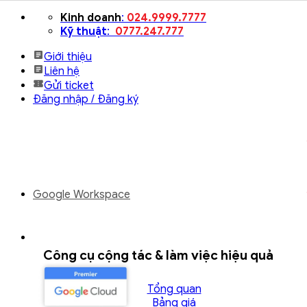
Bỏ
Kinh doanh
:
024.9999.7777
qua
Kỹ thuật
:
0777.247.777
nội
Giới thiệu
dung
Liên hệ
Gửi ticket
Đăng nhập / Đăng ký
Google Workspace
Công cụ cộng tác & làm việc hiệu quả
Tổng quan
Bảng giá