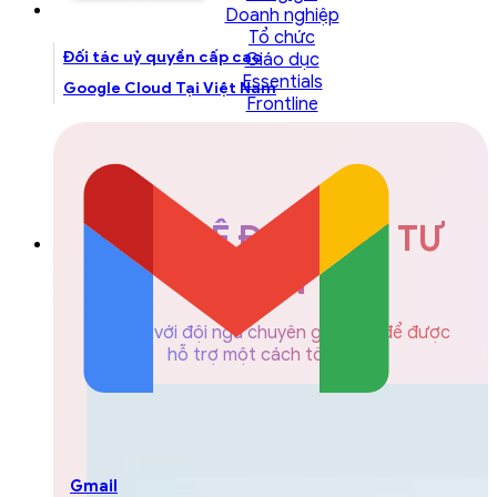
Doanh nghiệp
Tổ chức
Đối tác uỷ quyền cấp cao
Giáo dục
Essentials
Google Cloud Tại Việt Nam
Frontline
LIÊN HỆ ĐỘI NGŨ TƯ
VẤN
Liên hệ với đội ngũ chuyên gia GCS để được
hỗ trợ một cách tốt nhất
Gmail