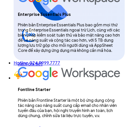
Enterprise Essentials Plus
Phiên bản Enterprise Essentials Plus bao gồm mọi thứ
trong Enterprise Essentials ngoại trừ Lịch, cùng với các
biện pháp kiểm soát tuân thủ và bảo mật nâng cao hơn
để có năng suất và cộng tác cao hơn, với 5 TB dung
lượng lưu trữ gộp cho mỗi người dùng và AppSheet
Core để xây dựng ứng dụng mà không cần mã hóa.
Hotline 024.9999.7777
Xem chi tiết
Fontline Starter
Phiên bản Frontline Starter là một bộ ứng dụng cộng
tác nâng cao năng suất cung cấp email cho nhân viên
tuyến đầu của bạn, hội nghị truyền hình an toàn, lịch
dùng chung, chỉnh sửa tài liệu trực tuyến, v.v.