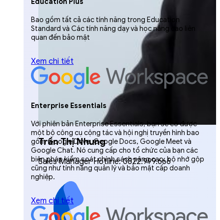
Education Plus
Bao gồm tất cả các tính năng trong Education
Standard và Các tính năng dạy và học nâng cao liên
quan đến bảo mật
Xem chi tiết
Enterprise Essentials
Với phiên bản Enterprise Essentials, bạn sẽ có được
một bộ công cụ cộng tác và hội nghị truyền hình bao
Trần Thị Nhung
gồm Google Drive, Google Docs, Google Meet và
Google Chat. Nó cung cấp cho tổ chức của bạn các
biện pháp kiểm soát chính sách nâng cao, bộ nhớ gộp
Sales Manager Hotline: 0822.999.666
cũng như tính năng quản lý và bảo mật cấp doanh
nghiệp.
Xem chi tiết