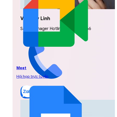
Vũ Thuỳ Linh
Sales Manager Hotline: 0842.999.666
Meet
Hội họp trực tuyến