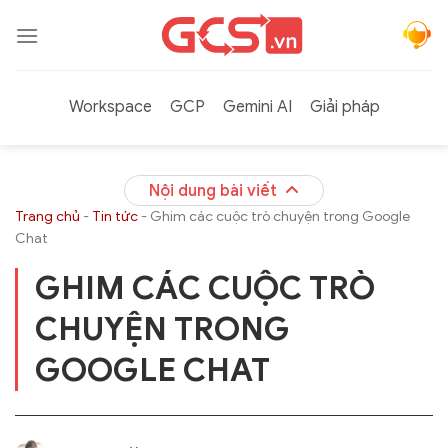
Bỏ
qua
nội
dung
Workspace
GCP
Gemini AI
Giải pháp
Nội dung bài viết
Trang chủ
-
Tin tức
-
Ghim các cuộc trò chuyện trong Google
Chat
GHIM CÁC CUỘC TRÒ
CHUYỆN TRONG
GOOGLE CHAT