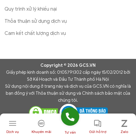
Quy trình xử lý khiếu nại
Thỏa thuận sử dụng dịch vụ
Cam kết chất lượng dịch vụ
Copyright © 2026 GCS.VN
Giấy phép kinh doanh số: 0105791302 cấp ngày 15/02/2012 bởi
Sở Kế Hoạch và Đầu Tư Thành phố Hà Nội
Sử dụng nội dung ở trang này và dịch vụ của GCS.VN có nghĩa là
bạn đồng ý với Thỏa thuận sử dụng và Chính sách bảo mật của
chúng tôi.
Dịch vụ
Khuyến mãi
Gửi hỗ trợ
Zalo
Tư vấn