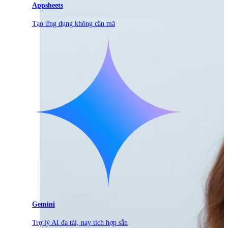
Appsheets
Tạo ứng dụng không cần mã
Gemini
Trợ lý AI đa tài, nay tích hợp sẵn