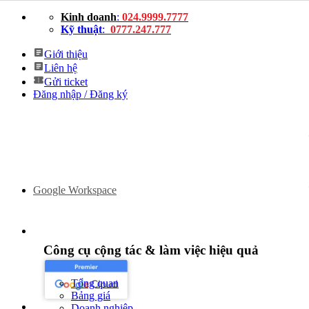
Bỏ
Kinh doanh
:
024.9999.7777
qua
Kỹ thuật
:
0777.247.777
nội
dung
Giới thiệu
Liên hệ
Gửi ticket
Đăng nhập / Đăng ký
Google Workspace
Công cụ cộng tác & làm việc hiệu quả
Tổng quan
Bảng giá
Doanh nghiệp