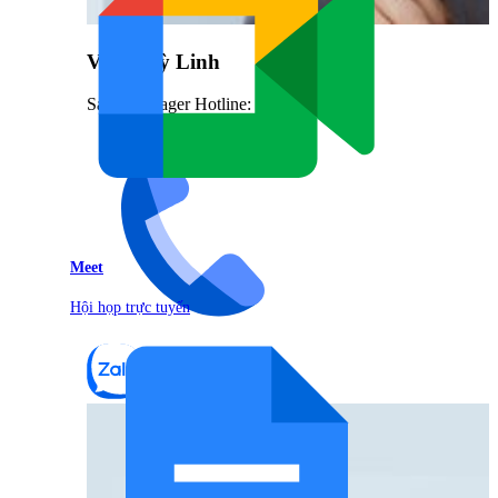
Vũ Thuỳ Linh
Sales Manager Hotline: 0842.999.666
Meet
Hội họp trực tuyến