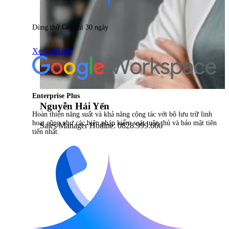
Dùng thử Gemini 30 ngày
Xem chi tiết
Enterprise Plus
Nguyễn Hải Yến
Hoàn thiện năng suất và khả năng cộng tác với bộ lưu trữ linh
hoạt cũng như các biện pháp kiểm soát tuân thủ và bảo mật tiên
Sales Manager Hotline: 0828.999.666
tiến nhất.