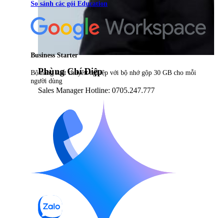
So sánh các gói Education
Business Starter
Phùng Chí Điệp
Bộ năng suất chuyên nghiệp với bộ nhớ gộp 30 GB cho mỗi
người dùng
Sales Manager Hotline: 0705.247.777