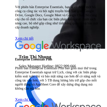
Với phiên bản Enterprise Essentials, bạn sẽ có được một bộ
công cụ cộng tác và hội nghị truyền hình bao gồm Google
Drive, Google Docs, Google Meet và Google Chat. Nó cung
cấp cho tổ chức của bạn các biện pháp kiểm soát chính sách
nâng cao, bộ nhớ gộp cũng như tính năng quản lý và bảo mật
cấp doanh nghiệp.
Xem chi tiết
Trần Thị Nhung
Enterprise Essentials Plus
Sales Manager Hotline: 0822.999.666
Phiên bản Enterprise Essentials Plus bao gồm mọi thứ trong
Enterprise Essentials ngoại trừ Lịch, cùng với các biện pháp
kiểm soát tuân thủ và bảo mật nâng cao hơn để có năng suất và
cộng tác cao hơn, với 5 TB dung lượng lưu trữ gộp cho mỗi
người dùng và AppSheet Core để xây dựng ứng dụng mà
không cần mã hóa.
Xem chi tiết