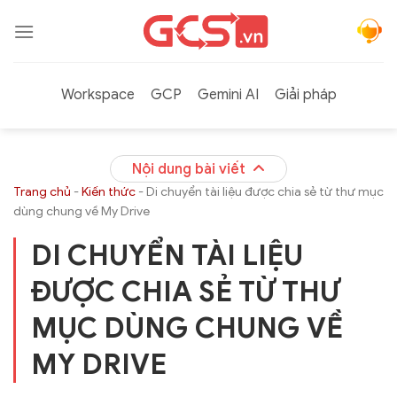
Bỏ
qua
nội
dung
Workspace
GCP
Gemini AI
Giải pháp
Nội dung bài viết
Trang chủ
-
Kiến thức
-
Di chuyển tài liệu được chia sẻ từ thư mục
dùng chung về My Drive
DI CHUYỂN TÀI LIỆU
ĐƯỢC CHIA SẺ TỪ THƯ
MỤC DÙNG CHUNG VỀ
MY DRIVE