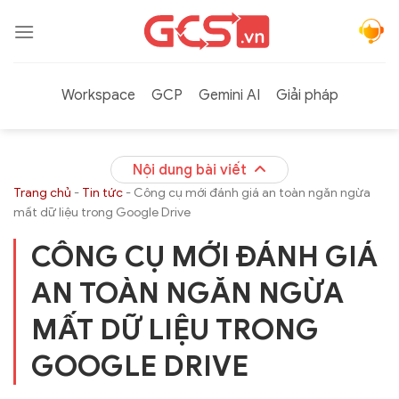
Bỏ
qua
nội
dung
Workspace
GCP
Gemini AI
Giải pháp
Nội dung bài viết
Trang chủ
-
Tin tức
-
Công cụ mới đánh giá an toàn ngăn ngừa
mất dữ liệu trong Google Drive
CÔNG CỤ MỚI ĐÁNH GIÁ
AN TOÀN NGĂN NGỪA
MẤT DỮ LIỆU TRONG
GOOGLE DRIVE