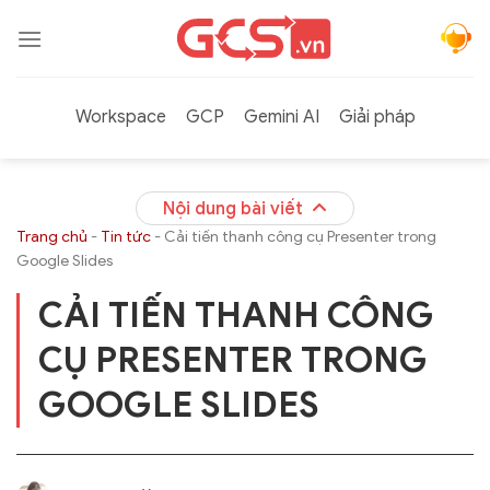
Bỏ
qua
nội
dung
Workspace
GCP
Gemini AI
Giải pháp
Nội dung bài viết
Trang chủ
-
Tin tức
-
Cải tiến thanh công cụ Presenter trong
Google Slides
CẢI TIẾN THANH CÔNG
CỤ PRESENTER TRONG
GOOGLE SLIDES